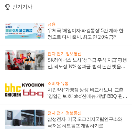
인기기사
금융
우체국 '매일이자 파킹통장' 5만 계좌 한
정으로 다시 출시, 최고 연 2.0% 금리
전자·전기·정보통신
SK하이닉스 노사 '성과급 주식 지급' 평행
선, 곽노정 'N% 성과급' 법적 논란 벗을지
주목
소비자·유통
치킨3사 '가맹점 상생' 비교해보니, 교촌
'영업권 보호'·bhc '신메뉴 개발'·BBQ '원가
부담'
전자·전기·정보통신
삼성전자, 미국 오크리지국립연구소와
극저온 히트펌프 개발하기로