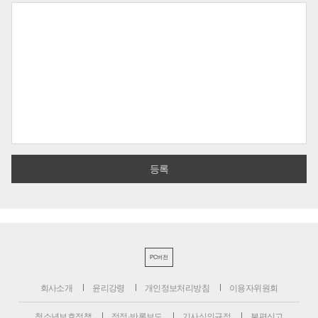
PC버전
회사소개
윤리강령
개인정보처리방침
이용자위원회
청소년보호정책
정정·반론보도
기사심의규정
불편신고