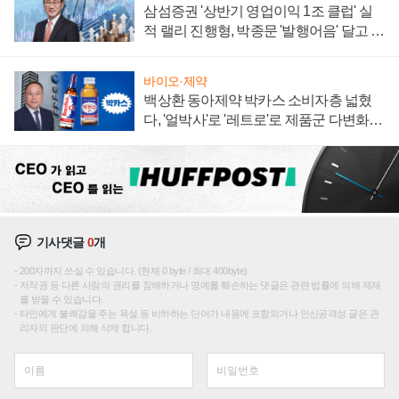
삼섬증권 '상반기 영업이익 1조 클럽' 실
적 랠리 진행형, 박종문 '발행어음' 달고 연
임 향하나
바이오·제약
백상환 동아제약 박카스 소비자층 넓혔
다, '얼박사'로 '레트로'로 제품군 다변화
주효
기사댓글
0
개
200자까지 쓰실 수 있습니다. (현재 0 byte / 최대 400byte)
저작권 등 다른 사람의 권리를 침해하거나 명예를 훼손하는 댓글은 관련 법률에 의해 제재
를 받을 수 있습니다.
타인에게 불쾌감을 주는 욕설 등 비하하는 단어가 내용에 포함되거나 인신공격성 글은 관
리자의 판단에 의해 삭제 합니다.