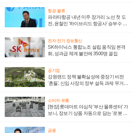
항공·물류
파라타항공 내년 미주 장거리 노선 첫 도
전, 윤철민 '하이브리드 항공사' 승부수 통
할까
전자·전기·정보통신
SK하이닉스 통합노조 설립 움직임 본격
화, 성과급 체계 불만에 3500명 결집
공기업
강원랜드 정책 불확실성에 중장기 비전
'흔들', 신임 사장의 정부 설득 과제 무거워
져
소비자·유통
[현장] 롯데마트 야심작 '부산 물류센터' 가
보니, 장보기 상품 자동으로 담는 '로봇 40
0대' 장관
금융