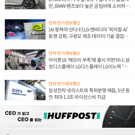
만, BMW·벤츠보다 높은 공임비에 소비자
불만 폭발
전자·전기·정보통신
[AI 뭉쳐야 산다⑧] LG·엔비디아 '피지컬 AI'
동맹 강화, 구광모 제조·데이터·기술 결집
해 종합 로보틱스 기업으로
전자·전기·정보통신
아이폰18 '메모리 부족'에 출시 지연되나, 삼
성디스플레이 LG디스플레이 LG이노텍 '탈
애플' 수익 다각화 속도
전자·전기·정보통신
삼성전자 넷리스트와 특허분쟁 매듭, 5년 동
안 최대 1.3조 라이선스비 지급