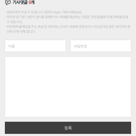
기사댓글
0
개
200자까지 쓰실 수 있습니다. (현재 0 byte / 최대 400byte)
저작권 등 다른 사람의 권리를 침해하거나 명예를 훼손하는 댓글은 관련 법률에 의해 제재를 받을
수 있습니다.
타인에게 불쾌감을 주는 욕설 등 비하하는 단어가 내용에 포함되거나 인신공격성 글은 관리자의 판
단에 의해 삭제 합니다.