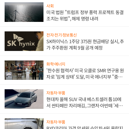
사회
미국 법원 "트럼프 정부 풍력 프로젝트 동결
조치는 위법", 해제 명령 내려
전자·전기·정보통신
SK하이닉스 1주당 375원 현금배당 실시, 추
가 주주환원 계획 9월 공개 예정
화학·에너지
'한수원 협력사' 미국 오클로 SMR 연구용 원
자로 '임계 상태' 도달, 미국 에너지부 "중요
한 이정표"
자동차·부품
현대차 올해 SUV 국내 베스트셀러 톱10에
서 싼타페만 자리매김, 그랜저·아반떼 '세단
쌍끌이'로 내수 방어
자동차·부품
BYD코리아 가격 앞세워 수입차 4위 올랐지