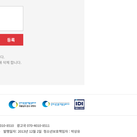
등록
다.
 삭제 합니다.
010-8510
광고국 070-4010-8511
운
발행일자: 2013년 12월 2일
청소년보호책임자 : 박상유