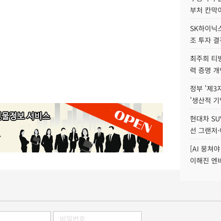
부처 칸막
SK하이닉스,
조 투자 결
최주희 티빙
력 증명 개
정부 '제3
'생산적 기
현대차 SU
선 그랜저·
[AI 뭉쳐
이해진 엔비