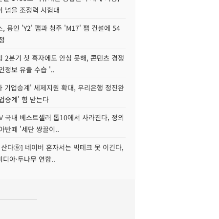
이 넘을 조정력 시험대
 용인 'Y2' 팹과 청주 'M17' 팹 건설에 54
정
 2분기 첫 흑자에도 안심 못해, 콘텐츠 경쟁
인정보 유출 수습 '..
자 기업승계' 세제지원 확대, 우리은행 정진완
업승계' 힘 받는다
V 국내 베스트셀러 톱10에서 사라진다, 정의
아반떼 '세단 쌍끌이..
야 산다⑨] 네이버 혼자서는 빅테크 못 이긴다,
디아·두나무 연합..