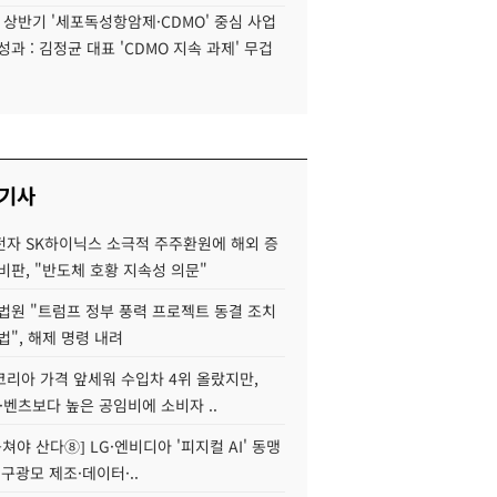
6 상반기 '세포독성항암제·CDMO' 중심 사업
성과 : 김정균 대표 'CDMO 지속 과제' 무겁
 기사
자 SK하이닉스 소극적 주주환원에 해외 증
비판, "반도체 호황 지속성 의문"
법원 "트럼프 정부 풍력 프로젝트 동결 조치
법", 해제 명령 내려
코리아 가격 앞세워 수입차 4위 올랐지만,
·벤츠보다 높은 공임비에 소비자 ..
 뭉쳐야 산다⑧] LG·엔비디아 '피지컬 AI' 동맹
 구광모 제조·데이터·..