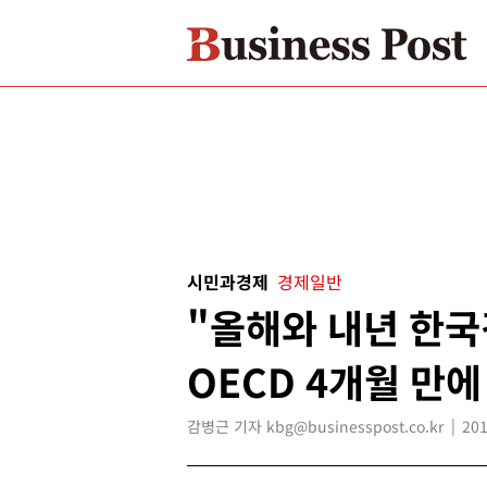
시민과경제
경제일반
"올해와 내년 한국경
OECD 4개월 만에
감병근 기자 kbg@businesspost.co.kr
201