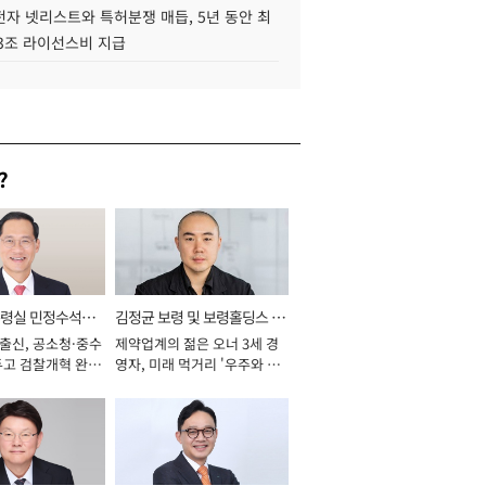
자 넷리스트와 특허분쟁 매듭, 5년 동안 최
.3조 라이선스비 지급
?
통령실 민정수석비
김정균 보령 및 보령홀딩스 대
 출신, 공소청·중수
제약업계의 젊은 오너 3세 경
표이사 사장
두고 검찰개혁 완수
영자, 미래 먹거리 '우주와 헬
년]
스케어' 공들여 [2026년]