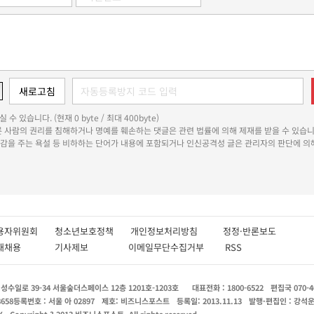
 수 있습니다. (현재 0 byte / 최대 400byte)
다른 사람의 권리를 침해하거나 명예를 훼손하는 댓글은 관련 법률에 의해 제재를 받을 수 있습니
쾌감을 주는 욕설 등 비하하는 단어가 내용에 포함되거나 인신공격성 글은 관리자의 판단에 의해
용자위원회
청소년보호정책
개인정보처리방침
정정·반론보도
인재채용
기사제보
이메일무단수집거부
RSS
수일로 39-34 서울숲더스페이스 12층 1201호-1203호
대표전화 : 1800-6522
편집국 070-4
8658
등록번호 : 서울 아 02897
제호: 비즈니스포스트
등록일: 2013.11.13
발행·편집인 : 강석
X
Copyright ? 2013 비즈니스포스트. All rights reserved.