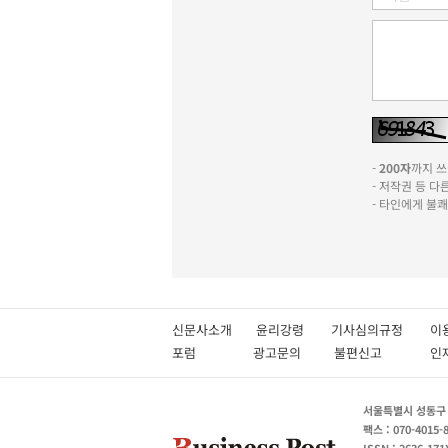
-
200자
까지 쓰실
- 저작권 등 
- 타인에게 불
신문사소개
윤리강령
기사심의규정
이
포럼
광고문의
불편신고
서울특별시 성동구 성
팩스 : 070-4015-
ISSN : 2636-171