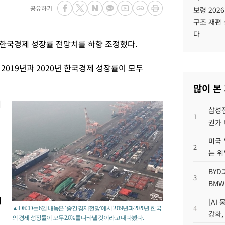
공유하기
보령 202
구조 재편 
다
 한국경제 성장률 전망치를 하향 조정했다.
 2019년과 2020년 한국경제 성장률이 모두
많이 본
해
삼성전
1
권가 
미국 
2
는 위
BYD
3
BMW
재
[AI
4
▲ OECD는 6일 내놓은 ‘중간 경제전망’에서 2019년과 2020년 한국
강화,
의 경제 성장률이 모두 2.6%를 나타낼 것이라고 내다봤다.