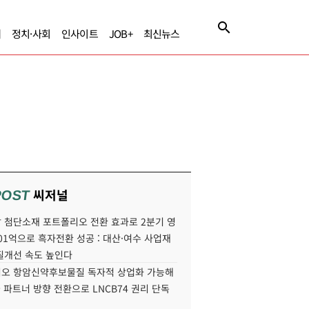
제
정치·사회
인사이트
JOB+
최신뉴스
씨저널
POST
 첨단소재 포트폴리오 전환 효과로 2분기 영
01억으로 흑자전환 성공 : 대산·여수 사업재
질개선 속도 높인다
오 항암신약후보물질 독자적 상업화 가능해
국 파트너 방향 전환으로 LNCB74 권리 단독