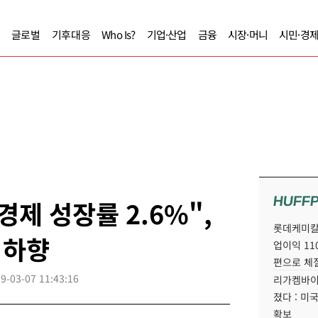
글로벌
기후대응
Who Is?
기업·산업
금융
시장·머니
시민·경
HUFF
제 성장률 2.6%",
롯데케미칼
 하향
업이익 11
편으로 체
9-03-07 11:43:16
리가켐바이
졌다 : 미
확보