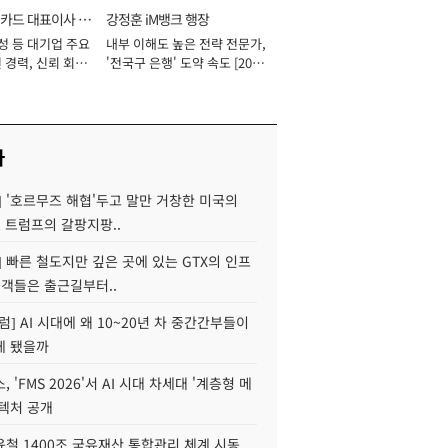
카드 대표이사 사
강정훈 iM뱅크 행장
성 등 대기업 주요
내부 이해도 높은 전략 전문가,
 경력, 신뢰 회복
'전국구 은행' 도약 속도 [2026
[2026년]
년]
사
] '호르무즈 해협'두고 말만 거창한 미국의
, 트럼프의 갈팡지팡..
] 빠른 철도지만 깊은 곳에 있는 GTX의 인프
승객들은 출근길부터..
럼] AI 시대에 왜 10~20년 차 중간간부들이
게 됐을까
 'FMS 2026'서 AI 시대 차세대 '계층형 메
키텍처 공개
철 1400조 국유재산 통합관리 체계 시동,