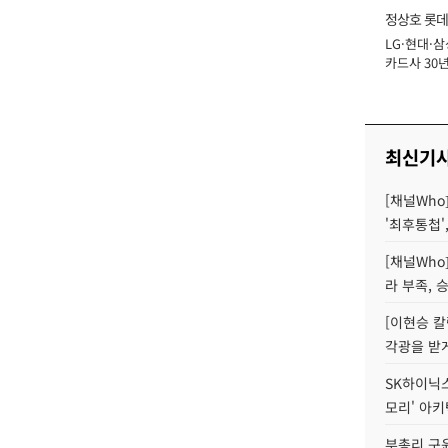
정상호 롯데
LG·현대·삼
장
카드사 30년
에 '초집중' 
최신기
[채널Who
'최후통첩'
[채널Who
라 부족, 
[이현승 칼
각광을 받
SK하이닉스,
모리' 아
부총리 구윤