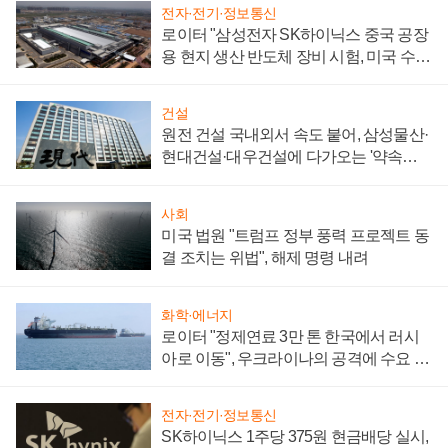
전자·전기·정보통신
로이터 "삼성전자 SK하이닉스 중국 공장
용 현지 생산 반도체 장비 시험, 미국 수출
통제 대비"
건설
원전 건설 국내외서 속도 붙어, 삼성물산·
현대건설·대우건설에 다가오는 '약속의
시간'
사회
미국 법원 "트럼프 정부 풍력 프로젝트 동
결 조치는 위법", 해제 명령 내려
화학·에너지
로이터 "정제연료 3만 톤 한국에서 러시
아로 이동", 우크라이나의 공격에 수요 늘
어
전자·전기·정보통신
SK하이닉스 1주당 375원 현금배당 실시,