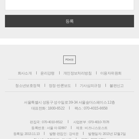
PC버전
회사소개
윤리강령
개인정보처리방침
이용자위원회
청소년보호정책
정정·반론보도
기사심의규정
불편신고
서울특별시 성동구 성수일로 39-34 서울숲더스페이스 12층
대표전화 : 1800-6522
팩스 : 070-4015-8658
편집국 : 070-4010-8512
사업본부 : 070-4010-7078
등록번호 : 서울 아 02897
제호 : 비즈니스포스트
등록일: 2013.11.13
발행·편집인 : 강석운
발행일자: 2013년 12월 2일