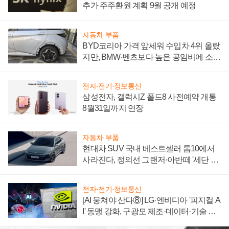
추가 주주환원 계획 9월 공개 예정
자동차·부품
BYD코리아 가격 앞세워 수입차 4위 올랐
지만, BMW·벤츠보다 높은 공임비에 소비
자 불만 폭발
전자·전기·정보통신
삼성전자, 갤럭시Z 폴드8 사전예약 개통
8월31일까지 연장
자동차·부품
현대차 SUV 국내 베스트셀러 톱10에서
사라진다, 정의선 그랜저·아반떼 '세단 쌍
끌이'로 내수 방어
전자·전기·정보통신
[AI 뭉쳐야 산다⑧] LG·엔비디아 '피지컬 A
I' 동맹 강화, 구광모 제조·데이터·기술 결
집해 종합 로보틱스 기업으로