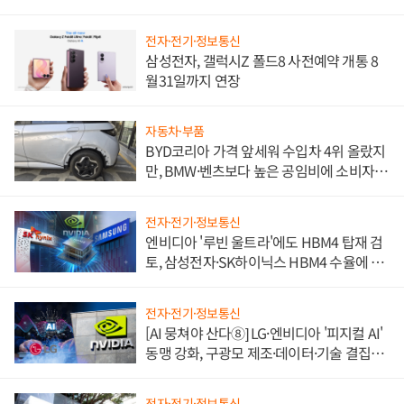
전자·전기·정보통신
삼성전자, 갤럭시Z 폴드8 사전예약 개통 8
월31일까지 연장
자동차·부품
BYD코리아 가격 앞세워 수입차 4위 올랐지
만, BMW·벤츠보다 높은 공임비에 소비자
불만 폭발
전자·전기·정보통신
엔비디아 '루빈 울트라'에도 HBM4 탑재 검
토, 삼성전자·SK하이닉스 HBM4 수율에 주
도권 갈린다
전자·전기·정보통신
[AI 뭉쳐야 산다⑧] LG·엔비디아 '피지컬 AI'
동맹 강화, 구광모 제조·데이터·기술 결집
해 종합 로보틱스 기업으로
전자·전기·정보통신