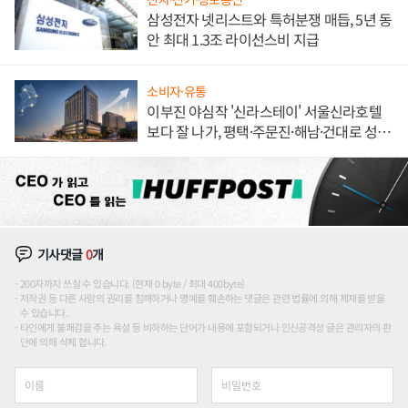
삼성전자 넷리스트와 특허분쟁 매듭, 5년 동
안 최대 1.3조 라이선스비 지급
소비자·유통
이부진 야심작 '신라스테이' 서울신라호텔
보다 잘 나가, 평택·주문진·해남·건대로 성
장판 더 넓힌다
기사댓글
0
개
200자까지 쓰실 수 있습니다. (현재 0 byte / 최대 400byte)
저작권 등 다른 사람의 권리를 침해하거나 명예를 훼손하는 댓글은 관련 법률에 의해 제재를 받을
수 있습니다.
타인에게 불쾌감을 주는 욕설 등 비하하는 단어가 내용에 포함되거나 인신공격성 글은 관리자의 판
단에 의해 삭제 합니다.