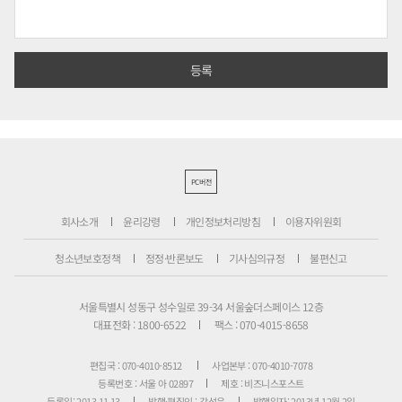
PC버전
회사소개
윤리강령
개인정보처리방침
이용자위원회
청소년보호정책
정정·반론보도
기사심의규정
불편신고
서울특별시 성동구 성수일로 39-34 서울숲더스페이스 12층
대표전화 : 1800-6522
팩스 : 070-4015-8658
편집국 : 070-4010-8512
사업본부 : 070-4010-7078
등록번호 : 서울 아 02897
제호 : 비즈니스포스트
등록일: 2013.11.13
발행·편집인 : 강석운
발행일자: 2013년 12월 2일