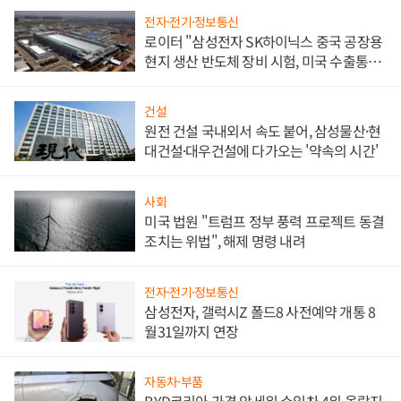
전자·전기·정보통신
로이터 "삼성전자 SK하이닉스 중국 공장용
현지 생산 반도체 장비 시험, 미국 수출통제
대비"
건설
원전 건설 국내외서 속도 붙어, 삼성물산·현
대건설·대우건설에 다가오는 '약속의 시간'
사회
미국 법원 "트럼프 정부 풍력 프로젝트 동결
조치는 위법", 해제 명령 내려
전자·전기·정보통신
삼성전자, 갤럭시Z 폴드8 사전예약 개통 8
월31일까지 연장
자동차·부품