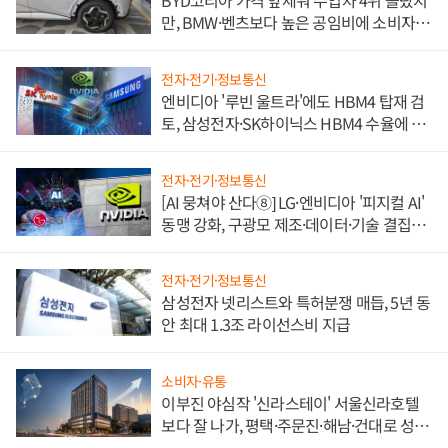
BYD코리아 가격 앞세워 수입차 4위 올랐지
만, BMW·벤츠보다 높은 공임비에 소비자
불만 폭발
전자·전기·정보통신
엔비디아 '루빈 울트라'에도 HBM4 탑재 검
토, 삼성전자·SK하이닉스 HBM4 수율에 주
도권 갈린다
전자·전기·정보통신
[AI 뭉쳐야 산다⑧] LG·엔비디아 '피지컬 AI'
동맹 강화, 구광모 제조·데이터·기술 결집
해 종합 로보틱스 기업으로
전자·전기·정보통신
삼성전자 넷리스트와 특허분쟁 매듭, 5년 동
안 최대 1.3조 라이선스비 지급
소비자·유통
이부진 야심작 '신라스테이' 서울신라호텔
보다 잘 나가, 평택·주문진·해남·건대로 성
장판 더 넓힌다