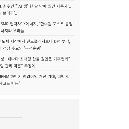
 최수연 "'AI 탭' 한 달 만에 월간 사용자 1
I 브리핑'..
 SMR 협력사' X에너지, '한수원 포스코 동맹'
너지와 우라늄 ..
리반도체 시장에서 낸드플래시보다 D램 부각,
 선점 수요의 '우선순위'
성 "캐나다 초대형 산불 원인은 기후변화",
림 관리 미흡" 주장에..
JENM 하반기 영업이익 개선 기대, 티빙 첫
광고도 반등"