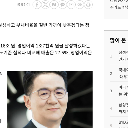
삼성전자 
공유하기
주가도 받칠
을 달성하고 부채비율을 절반 가까이 낮추겠다는 청
많이 본
16조 원, 영업이익 1조7천억 원을 달성하겠다는
별도기준 실적과 비교해 매출은 27.6%, 영업이익은
삼성전
1
권가 
국내외
%
2
·대우
년
미국 
3
는 위
삼성전
4
까지
하
BYD
5