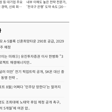
성 등 대기업 주요
내부 이해도 높은 전략 전문가,
 경력, 신뢰 회복
'전국구 은행' 도약 속도 [2026
[2026년]
년]
사
모 A-5블록 신혼희망타운 290호 공급, 2029
입주 예정
 보이는 미래③] 유진투자증권 이사 한병화 "3
로젝트 재생에너지만..
 달러 미만' 전기 픽업트럭 공개, SK온 대신 중
 동맹 전략 ..
트 8월] 어쩌다 '민주당 망한다'는 말까지
병도 조희대에 노태악 후임 제청 공개 촉구,
석 5개월'에 여권 압..