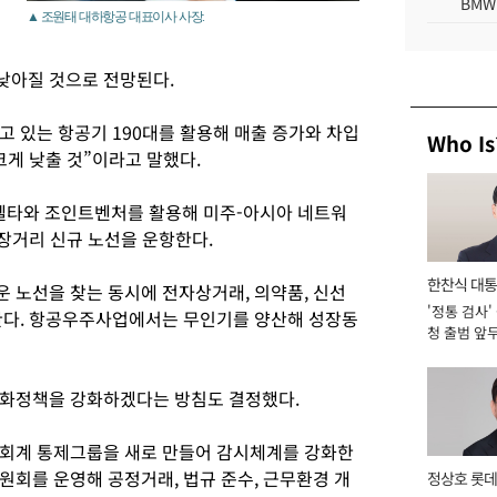
BMW
▲ 조원태 대하항공 대표이사 사장.
비
 낮아질 것으로 전망된다.
하고 있는 항공기 190대를 활용해 매출 증가와 차입
Who Is
크게 낮출 것”이라고 말했다.
타와 조인트벤처를 활용해 미주-아시아 네트워
중장거리 신규 노선을 운항한다.
한찬식 대
 노선을 찾는 동시에 전자상거래, 의약품, 신선
'정통 검사'
서관
한다. 항공우주사업에서는 무인기를 양산해 성장동
청 출범 앞
맡아 [2026
친화정책을 강화하겠다는 방침도 결정했다.
 회계 통제그룹을 새로 만들어 감시체계를 강화한
원회를 운영해 공정거래, 법규 준수, 근무환경 개
정상호 롯데