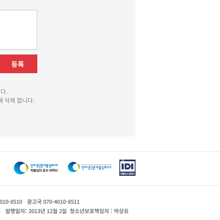
등록
다.
 삭제 합니다.
010-8510
광고국 070-4010-8511
운
발행일자: 2013년 12월 2일
청소년보호책임자 : 박상유