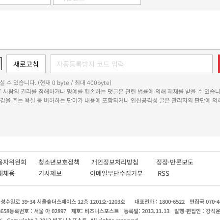
 수 있습니다. (현재 0 byte / 최대 400byte)
다른 사람의 권리를 침해하거나 명예를 훼손하는 댓글은 관련 법률에 의해 제재를 받을 수 있습니
쾌감을 주는 욕설 등 비하하는 단어가 내용에 포함되거나 인신공격성 글은 관리자의 판단에 의해
용자위원회
청소년보호정책
개인정보처리방침
정정·반론보도
인재채용
기사제보
이메일무단수집거부
RSS
수일로 39-34 서울숲더스페이스 12층 1201호-1203호
대표전화 : 1800-6522
편집국 070-4
8658
등록번호 : 서울 아 02897
제호: 비즈니스포스트
등록일: 2013.11.13
발행·편집인 : 강석
X
Copyright ? 2013 비즈니스포스트. All rights reserved.