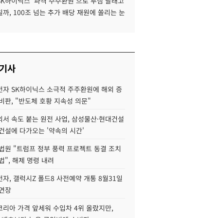
SK하이닉스 '파격 주주환원'으로 투심 달래고
까, 100조 넘는 추가 배당 재원에 쏠리는 눈
 기사
자 SK하이닉스 소극적 주주환원에 해외 증
비판, "반도체 호황 지속성 의문"
서 속도 붙는 원전 사업, 삼성물산·현대건설
건설에 다가오는 '약속의 시간'
법원 "트럼프 정부 풍력 프로젝트 동결 조치
법", 해제 명령 내려
자, 갤럭시Z 폴드8 사전예약 개통 8월31일
 연장
코리아 가격 앞세워 수입차 4위 올랐지만,