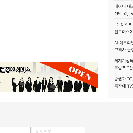
네이버 대표
천만 명, 'A
'DL이앤씨
센트러스에
AI 메모
고객사 물량
세계기상특
트럼프 "산
증권가 "C
흑자에 TV