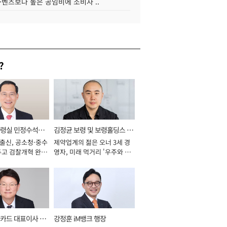
·벤츠보다 높은 공임비에 소비자 ..
?
통령실 민정수석비
김정균 보령 및 보령홀딩스 대
 출신, 공소청·중수
제약업계의 젊은 오너 3세 경
표이사 사장
두고 검찰개혁 완수
영자, 미래 먹거리 '우주와 헬
년]
스케어' 공들여 [2026년]
카드 대표이사 사
강정훈 iM뱅크 행장