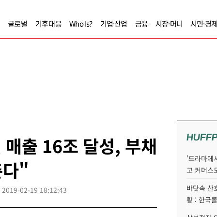
글로벌
기후대응
Who Is?
기업·산업
금융
시장·머니
시민·경
HUFF
 매출 16조 달성, 부채
'드라마에서
춘다"
고 커머스
바닷속 산
2019-02-19 18:12:43
황 : 한국