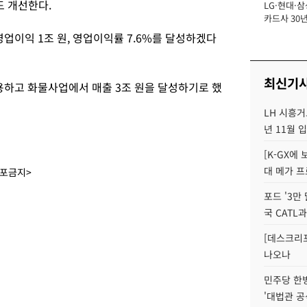
도 개선한다.
LG·현대·삼
장
카드사 30년
에 '초집중' 
 영업이익 1조 원, 영업이익률 7.6%를 달성하겠다
최신기
하고 화물사업에서 매출 3조 원을 달성하기로 했
LH 시흥거
년 11월 
[K-GX에
대 메가 프
배포금지>
포드 '3만
국 CATL과
[데스크리포
나오나
민주당 한
'대법관 공