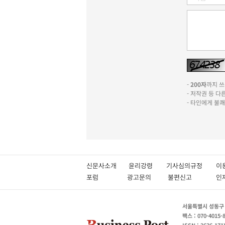
-
200자
까지 쓰실
- 저작권 등 
- 타인에게 불
신문사소개
윤리강령
기사심의규정
이
포럼
광고문의
불편신고
서울특별시 성동구 성
팩스 : 070-4015-
ISSN : 2636-171