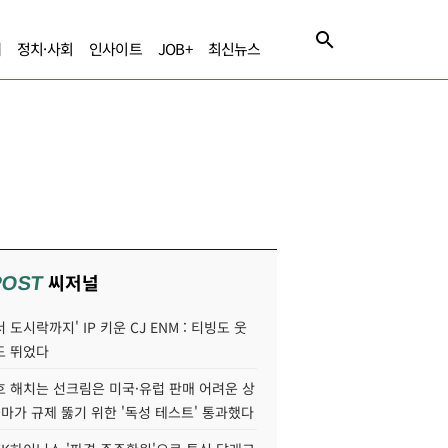
제
정치·사회
인사이트
JOB+
최신뉴스
씨저널
POST
 도시락까지' IP 키운 CJ ENM : 티빙도 웃
도 뛰었다
호 해치는 선크림은 미국·유럽 판매 어려운 상
콜마가 규제 뚫기 위한 '독성 테스트' 통과했다