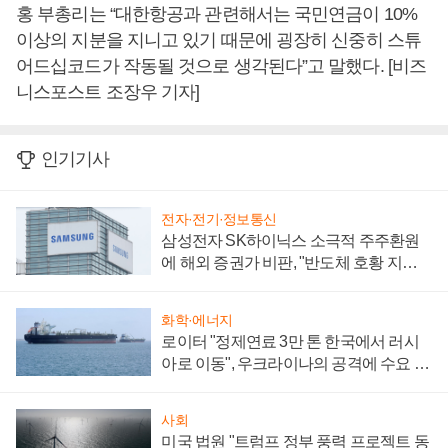
홍 부총리는 “대한항공과 관련해서는 국민연금이 10%
이상의 지분을 지니고 있기 때문에 굉장히 신중히 스튜
어드십코드가 작동될 것으로 생각된다”고 말했다. [비즈
니스포스트 조장우 기자]
인기기사
전자·전기·정보통신
삼성전자 SK하이닉스 소극적 주주환원
에 해외 증권가 비판, "반도체 호황 지속
성 의문"
화학·에너지
로이터 "정제연료 3만 톤 한국에서 러시
아로 이동", 우크라이나의 공격에 수요 늘
어
사회
미국 법원 "트럼프 정부 풍력 프로젝트 동