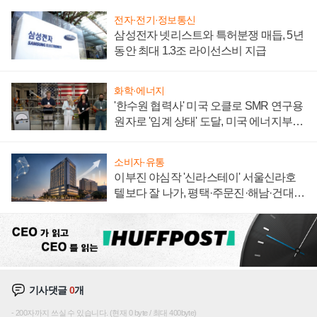
전자·전기·정보통신
삼성전자 넷리스트와 특허분쟁 매듭, 5년
동안 최대 1.3조 라이선스비 지급
화학·에너지
'한수원 협력사' 미국 오클로 SMR 연구용
원자로 '임계 상태' 도달, 미국 에너지부
"중요한 이정표"
소비자·유통
이부진 야심작 '신라스테이' 서울신라호
텔보다 잘 나가, 평택·주문진·해남·건대로
성장판 더 넓힌다
기사댓글
0
개
200자까지 쓰실 수 있습니다. (현재 0 byte / 최대 400byte)