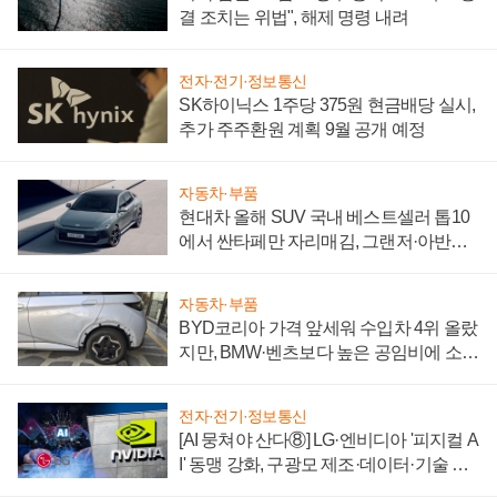
결 조치는 위법", 해제 명령 내려
전자·전기·정보통신
SK하이닉스 1주당 375원 현금배당 실시,
추가 주주환원 계획 9월 공개 예정
자동차·부품
현대차 올해 SUV 국내 베스트셀러 톱10
에서 싼타페만 자리매김, 그랜저·아반떼
'세단 쌍끌이'로 내수 방어
자동차·부품
BYD코리아 가격 앞세워 수입차 4위 올랐
지만, BMW·벤츠보다 높은 공임비에 소비
자 불만 폭발
전자·전기·정보통신
[AI 뭉쳐야 산다⑧] LG·엔비디아 '피지컬 A
I' 동맹 강화, 구광모 제조·데이터·기술 결
집해 종합 로보틱스 기업으로