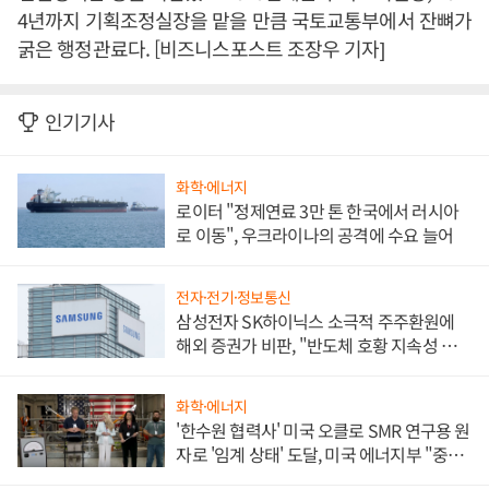
4년까지 기획조정실장을 맡을 만큼 국토교통부에서 잔뼈가
굵은 행정관료다. [비즈니스포스트 조장우 기자]
인기기사
화학·에너지
로이터 "정제연료 3만 톤 한국에서 러시아
로 이동", 우크라이나의 공격에 수요 늘어
전자·전기·정보통신
삼성전자 SK하이닉스 소극적 주주환원에
해외 증권가 비판, "반도체 호황 지속성 의
문"
화학·에너지
'한수원 협력사' 미국 오클로 SMR 연구용 원
자로 '임계 상태' 도달, 미국 에너지부 "중요
한 이정표"