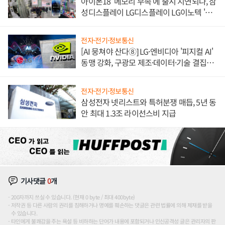
아이폰18 '메모리 부족'에 출시 지연되나, 삼
성디스플레이 LG디스플레이 LG이노텍 '탈
애플' 수익 다각화 속도
전자·전기·정보통신
[AI 뭉쳐야 산다⑧] LG·엔비디아 '피지컬 AI'
동맹 강화, 구광모 제조·데이터·기술 결집
해 종합 로보틱스 기업으로
전자·전기·정보통신
삼성전자 넷리스트와 특허분쟁 매듭, 5년 동
안 최대 1.3조 라이선스비 지급
기사댓글
0
개
200자까지 쓰실 수 있습니다. (현재 0 byte / 최대 400byte)
저작권 등 다른 사람의 권리를 침해하거나 명예를 훼손하는 댓글은 관련 법률에 의해 제재를 받을
수 있습니다.
타인에게 불쾌감을 주는 욕설 등 비하하는 단어가 내용에 포함되거나 인신공격성 글은 관리자의 판