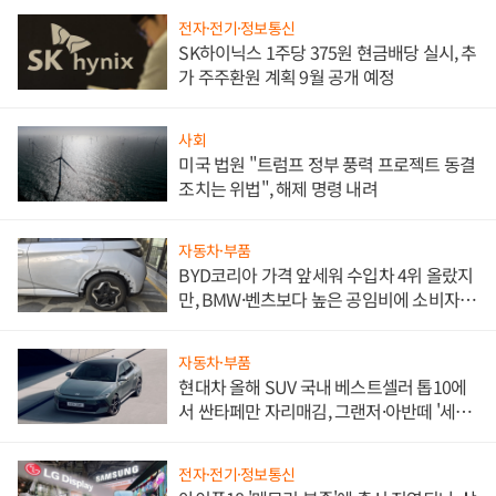
전자·전기·정보통신
SK하이닉스 1주당 375원 현금배당 실시, 추
가 주주환원 계획 9월 공개 예정
사회
미국 법원 "트럼프 정부 풍력 프로젝트 동결
조치는 위법", 해제 명령 내려
자동차·부품
BYD코리아 가격 앞세워 수입차 4위 올랐지
만, BMW·벤츠보다 높은 공임비에 소비자
불만 폭발
자동차·부품
현대차 올해 SUV 국내 베스트셀러 톱10에
서 싼타페만 자리매김, 그랜저·아반떼 '세단
쌍끌이'로 내수 방어
전자·전기·정보통신