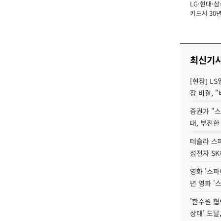
LG·현대·삼
장
카드사 30년
에 '초집중' 
최신기
[현장] L
장 비결, 
증권가 "
대, 부진한
테슬라 스페
성전자 S
영화 '스파
년 영화 '
'한수원 협
상태' 도달,