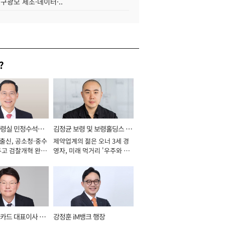
 구광모 제조·데이터·..
?
통령실 민정수석비
김정균 보령 및 보령홀딩스 대
 출신, 공소청·중수
제약업계의 젊은 오너 3세 경
표이사 사장
두고 검찰개혁 완수
영자, 미래 먹거리 '우주와 헬
년]
스케어' 공들여 [2026년]
카드 대표이사 사
강정훈 iM뱅크 행장