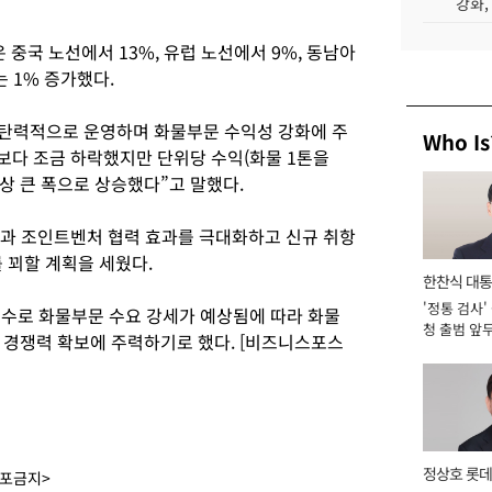
강화,
국 노선에서 13%, 유럽 노선에서 9%, 동남아
 1% 증가했다.
 탄력적으로 운영하며 화물부문 수익성 강화에 주
Who Is
보다 조금 하락했지만 단위당 수익(화물 1톤을
이상 큰 폭으로 상승했다”고 말했다.
과 조인트벤처 협력 효과를 극대화하고 신규 취항
 꾀할 계획을 세웠다.
한찬식 대
'정통 검사'
서관
특수로 화물부문 수요 강세가 예상됨에 따라 화물
청 출범 앞
 경쟁력 확보에 주력하기로 했다. [비즈니스포스
맡아 [2026
정상호 롯데
배포금지>