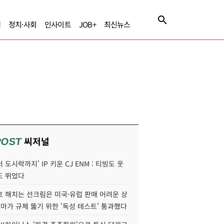
제
정치·사회
인사이트
JOB+
최신뉴스
씨저널
POST
 도시락까지' IP 키운 CJ ENM : 티빙도 웃
도 뛰었다
호 해치는 선크림은 미국·유럽 판매 어려운 상
콜마가 규제 뚫기 위한 '독성 테스트' 통과했다