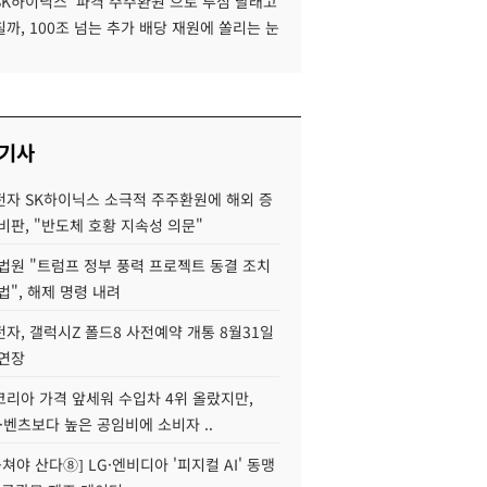
SK하이닉스 '파격 주주환원'으로 투심 달래고
까, 100조 넘는 추가 배당 재원에 쏠리는 눈
 기사
자 SK하이닉스 소극적 주주환원에 해외 증
비판, "반도체 호황 지속성 의문"
법원 "트럼프 정부 풍력 프로젝트 동결 조치
법", 해제 명령 내려
자, 갤럭시Z 폴드8 사전예약 개통 8월31일
 연장
코리아 가격 앞세워 수입차 4위 올랐지만,
·벤츠보다 높은 공임비에 소비자 ..
 뭉쳐야 산다⑧] LG·엔비디아 '피지컬 AI' 동맹