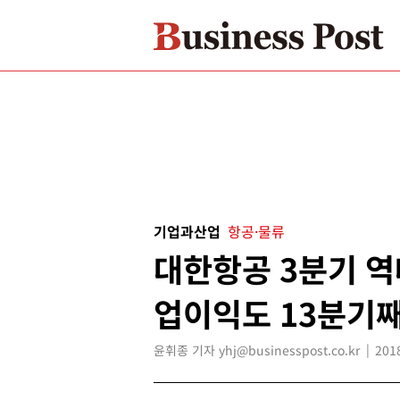
기업과산업
항공·물류
대한항공 3분기 역
업이익도 13분기째
윤휘종 기자 yhj@businesspost.co.kr
201