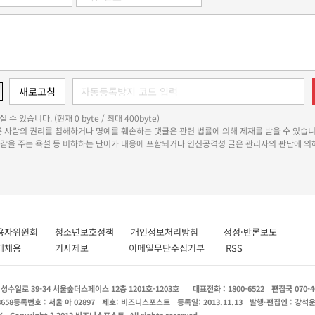
 수 있습니다. (현재 0 byte / 최대 400byte)
다른 사람의 권리를 침해하거나 명예를 훼손하는 댓글은 관련 법률에 의해 제재를 받을 수 있습니
쾌감을 주는 욕설 등 비하하는 단어가 내용에 포함되거나 인신공격성 글은 관리자의 판단에 의해
용자위원회
청소년보호정책
개인정보처리방침
정정·반론보도
인재채용
기사제보
이메일무단수집거부
RSS
수일로 39-34 서울숲더스페이스 12층 1201호-1203호
대표전화 : 1800-6522
편집국 070-4
8658
등록번호 : 서울 아 02897
제호: 비즈니스포스트
등록일: 2013.11.13
발행·편집인 : 강석
X
Copyright ? 2013 비즈니스포스트. All rights reserved.