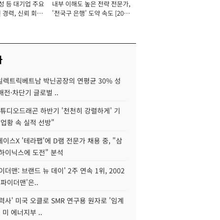
성 등 대기업 주요
내부 이해도 높은 전략 전문가,
 경력, 신뢰 회복
'전국구 은행' 도약 속도 [2026
[2026년]
년]
사
S일렉트릭베트남 박닌공장의 연평균 30% 성
"배전·차단기 글로벌 ..
스튜디오드래곤 하반기 '천천히 강렬하게' 기
 업황 속 실적 선방"
이스X '테라팹'에 D램 전문가 채용 중, "삼
K하이닉스에 도전" 분석
이더맨: 브랜드 뉴 데이' 2주 연속 1위, 2002
스파이더맨'은..
력사' 미국 오클로 SMR 연구용 원자로 '임계
 미 에너지부 ..