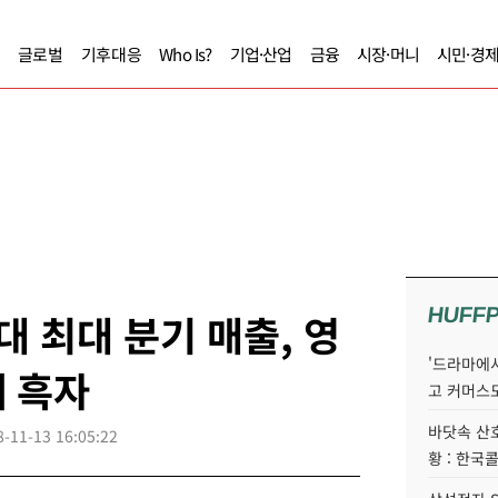
글로벌
기후대응
Who Is?
기업·산업
금융
시장·머니
시민·경
HUFF
대 최대 분기 매출, 영
'드라마에서
 흑자
고 커머스
바닷속 산
8-11-13 16:05:22
황 : 한국