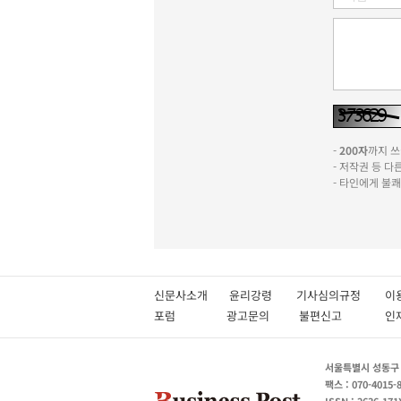
-
200자
까지 쓰실
- 저작권 등 
- 타인에게 불
신문사소개
윤리강령
기사심의규정
이
포럼
광고문의
불편신고
서울특별시 성동구 성
팩스 : 070-4015-
ISSN : 2636-171