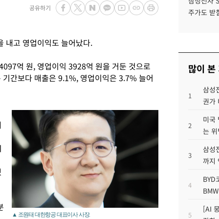
삼성전자 
공유하기
주가도 받칠
을 내고 영업이익도 늘어났다.
97억 원, 영업이익 3928억 원을 거둔 것으로
많이 본
기간보다 매출은 9.1%, 영업이익은 3.7% 늘어
삼성전
1
권가 
미국 
대
2
는 위
외
삼성전
3
까지
했
BYD
4
BMW
분
[AI
5
▲ 조원태 대한항공 대표이사 사장.