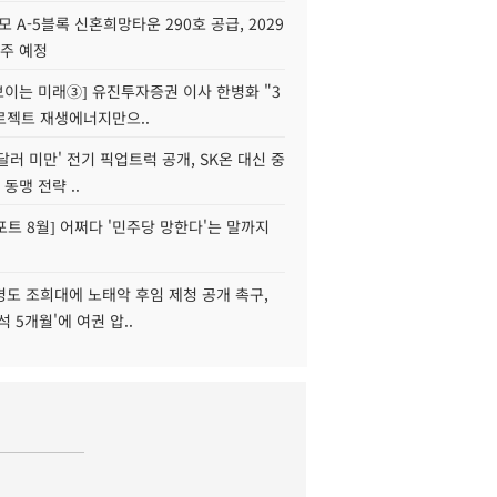
모 A-5블록 신혼희망타운 290호 공급, 2029
입주 예정
 보이는 미래③] 유진투자증권 이사 한병화 "3
로젝트 재생에너지만으..
 달러 미만' 전기 픽업트럭 공개, SK온 대신 중
 동맹 전략 ..
트 8월] 어쩌다 '민주당 망한다'는 말까지
병도 조희대에 노태악 후임 제청 공개 촉구,
석 5개월'에 여권 압..