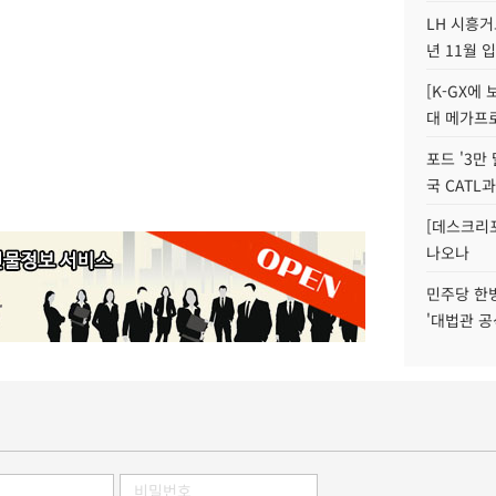
LH 시흥거
년 11월 
[K-GX에
대 메가프
포드 '3만
국 CATL과
[데스크리포
나오나
민주당 한
'대법관 공