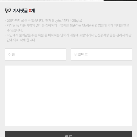
기사댓글
0
개
200자까지 쓰실 수 있습니다. (현재 0 byte / 최대 400byte)
저작권 등 다른 사람의 권리를 침해하거나 명예를 훼손하는 댓글은 관련 법률에 의해 제재를 받을
수 있습니다.
타인에게 불쾌감을 주는 욕설 등 비하하는 단어가 내용에 포함되거나 인신공격성 글은 관리자의 판
단에 의해 삭제 합니다.