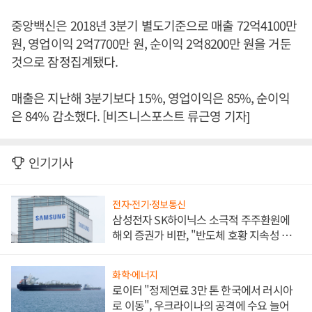
중앙백신은 2018년 3분기 별도기준으로 매출 72억4100만
원, 영업이익 2억7700만 원, 순이익 2억8200만 원을 거둔
것으로 잠정집계됐다.
매출은 지난해 3분기보다 15%, 영업이익은 85%, 순이익
은 84% 감소했다. [비즈니스포스트 류근영 기자]
인기기사
전자·전기·정보통신
삼성전자 SK하이닉스 소극적 주주환원에
해외 증권가 비판, "반도체 호황 지속성 의
문"
화학·에너지
로이터 "정제연료 3만 톤 한국에서 러시아
로 이동", 우크라이나의 공격에 수요 늘어