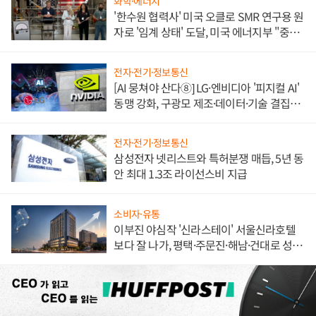
화학·에너지
'한수원 협력사' 미국 오클로 SMR 연구용 원
자로 '임계 상태' 도달, 미국 에너지부 "중요
한 이정표"
전자·전기·정보통신
[AI 뭉쳐야 산다⑧] LG·엔비디아 '피지컬 AI'
동맹 강화, 구광모 제조·데이터·기술 결집
해 종합 로보틱스 기업으로
전자·전기·정보통신
삼성전자 넷리스트와 특허분쟁 매듭, 5년 동
안 최대 1.3조 라이선스비 지급
소비자·유통
이부진 야심작 '신라스테이' 서울신라호텔
보다 잘 나가, 평택·주문진·해남·건대로 성
장판 더 넓힌다