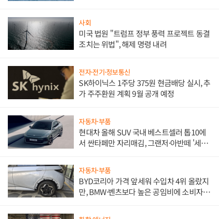
사회
미국 법원 "트럼프 정부 풍력 프로젝트 동결
조치는 위법", 해제 명령 내려
전자·전기·정보통신
SK하이닉스 1주당 375원 현금배당 실시, 추
가 주주환원 계획 9월 공개 예정
자동차·부품
현대차 올해 SUV 국내 베스트셀러 톱10에
서 싼타페만 자리매김, 그랜저·아반떼 '세단
쌍끌이'로 내수 방어
자동차·부품
BYD코리아 가격 앞세워 수입차 4위 올랐지
만, BMW·벤츠보다 높은 공임비에 소비자
불만 폭발