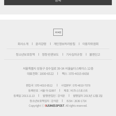
PC버전
회사소개
윤리강령
개인정보처리방침
이용자위원회
청소년보호정책
정정·반론보도
기사심의규정
불편신고
서울특별시 성동구 성수일로 39-34 서울숲더스페이스 12층
대표전화 : 1800-6522
팩스 : 070-4015-8658
편집국 : 070-4010-8512
사업본부 : 070-4010-7078
등록번호 : 서울 아 02897
제호 : 비즈니스포스트
등록일: 2013.11.13
발행·편집인 : 강석운
발행일자: 2013년 12월 2일
청소년보호책임자 : 강석운
ISSN : 2636-171X
Copyright ⓒ
B
USINESSPOST
. All rights reserved.