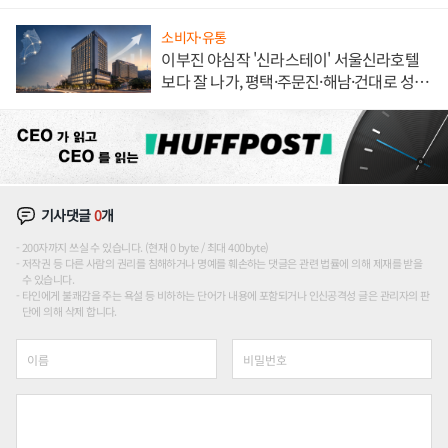
해 종합 로보틱스 기업으로
소비자·유통
이부진 야심작 '신라스테이' 서울신라호텔
보다 잘 나가, 평택·주문진·해남·건대로 성
장판 더 넓힌다
기사댓글
0
개
200자까지 쓰실 수 있습니다. (현재 0 byte / 최대 400byte)
저작권 등 다른 사람의 권리를 침해하거나 명예를 훼손하는 댓글은 관련 법률에 의해 제재를 받을
수 있습니다.
타인에게 불쾌감을 주는 욕설 등 비하하는 단어가 내용에 포함되거나 인신공격성 글은 관리자의 판
단에 의해 삭제 합니다.