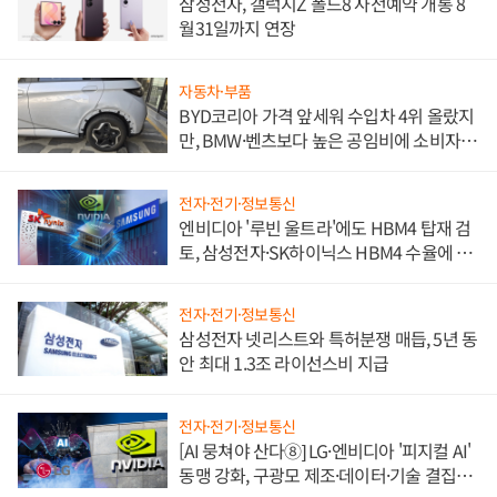
삼성전자, 갤럭시Z 폴드8 사전예약 개통 8
월31일까지 연장
자동차·부품
BYD코리아 가격 앞세워 수입차 4위 올랐지
만, BMW·벤츠보다 높은 공임비에 소비자
불만 폭발
전자·전기·정보통신
엔비디아 '루빈 울트라'에도 HBM4 탑재 검
토, 삼성전자·SK하이닉스 HBM4 수율에 주
도권 갈린다
전자·전기·정보통신
삼성전자 넷리스트와 특허분쟁 매듭, 5년 동
안 최대 1.3조 라이선스비 지급
전자·전기·정보통신
[AI 뭉쳐야 산다⑧] LG·엔비디아 '피지컬 AI'
동맹 강화, 구광모 제조·데이터·기술 결집