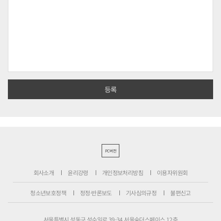
PC버전
회사소개
윤리강령
개인정보처리방침
이용자위원회
청소년보호정책
정정·반론보도
기사심의규정
불편신고
서울특별시 성동구 성수일로 39-34 서울숲더스페이스 12층