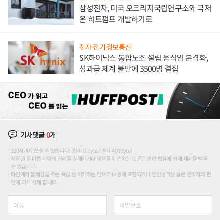
삼성전자, 미국 오크리지국립연구소와 극저
온 히트펌프 개발하기로
전자·전기·정보통신
SK하이닉스 통합노조 설립 움직임 본격화,
성과급 체계 불만에 3500명 결집
기사댓글
0
개
200자까지 쓰실 수 있습니다. (현재 0 byte / 최대 400byte)
저작권 등 다른 사람의 권리를 침해하거나 명예를 훼손하는 댓글은 관련 법률에 의해 제재를 받을
수 있습니다.
타인에게 불쾌감을 주는 욕설 등 비하하는 단어가 내용에 포함되거나 인신공격성 글은 관리자의 판
단에 의해 삭제 합니다.