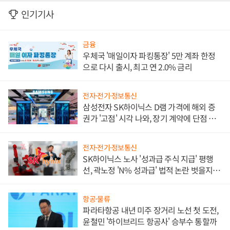
인기기사
금융
우체국 '매일이자 파킹통장' 5만 계좌 한정
으로 다시 출시, 최고 연 2.0% 금리
전자·전기·정보통신
삼성전자 SK하이닉스 D램 가격에 해외 증
권가 '고점' 시각 나와, 장기 계약에 단점 부
각
전자·전기·정보통신
SK하이닉스 노사 '성과급 주식 지급' 평행
선, 곽노정 'N% 성과급' 법적 논란 벗을지 주
목
항공·물류
파라타항공 내년 미주 장거리 노선 첫 도전,
윤철민 '하이브리드 항공사' 승부수 통할까