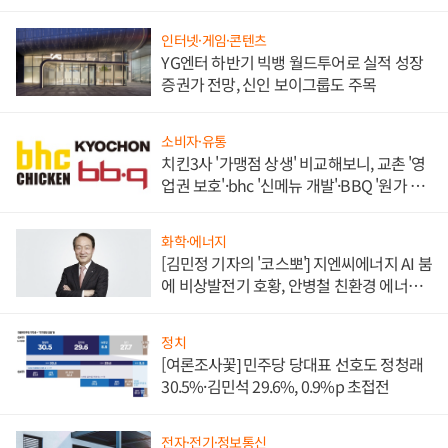
인터넷·게임·콘텐츠
YG엔터 하반기 빅뱅 월드투어로 실적 성장
증권가 전망, 신인 보이그룹도 주목
소비자·유통
치킨3사 '가맹점 상생' 비교해보니, 교촌 '영
업권 보호'·bhc '신메뉴 개발'·BBQ '원가 부
담'
화학·에너지
[김민정 기자의 '코스뽀'] 지엔씨에너지 AI 붐
에 비상발전기 호황, 안병철 친환경 에너지
발전전문기업 향한다
정치
[여론조사꽃] 민주당 당대표 선호도 정청래
30.5%·김민석 29.6%, 0.9%p 초접전
전자·전기·정보통신