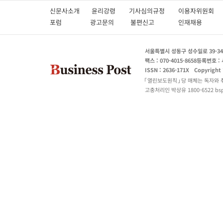
신문사소개
윤리강령
기사심의규정
이용자위원
포럼
광고문의
불편신고
인재채용
서울특별시 성동구 성수일로 39-34
팩스 : 070-4015-8658
등록번호 : 
ISSN : 2636-171X
Copyright
열린보도원칙
당 매체는 독자와 
고충처리인 박상유 1800-6522 bspo