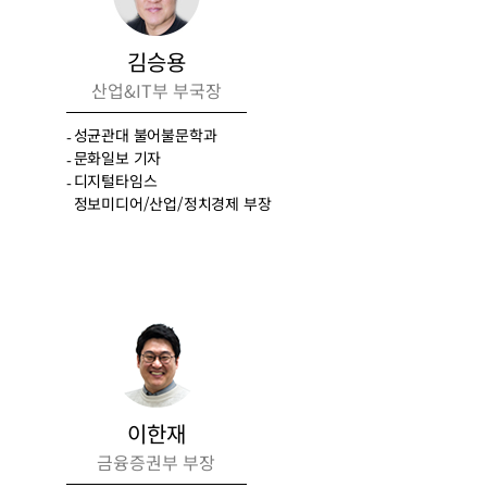
김승용
산업&IT부 부국장
성균관대 불어불문학과
문화일보 기자
디지털타임스
정보미디어/산업/정치경제 부장
이한재
금융증권부 부장