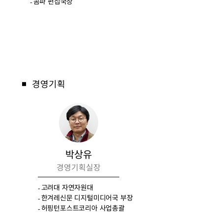
콤파 편집국장
경영기획
■
박상유
경영기획실장
고려대 자연자원대
한겨레신문 디지털미디어국 부장
허핑턴포스트코리아 사업총괄