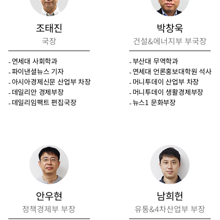
조태진
박창욱
국장
건설&에너지부 부국장
연세대 사회학과
부산대 무역학과
파이낸셜뉴스 기자
연세대 언론홍보대학원 석사
아시아경제신문 산업부 차장
머니투데이 산업부 차장
데일리안 경제부장
머니투데이 생활경제부장
데일리임팩트 편집국장
뉴스1 문화부장
안우현
남희헌
정책경제부 부장
유통&4차산업부 부장