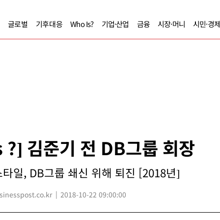
글로벌
기후대응
Who Is?
기업·산업
금융
시장·머니
시민·경
Is ?] 김준기 전 DB그룹 회장
일, DB그룹 쇄신 위해 퇴진 [2018년]
nesspost.co.kr
2018-10-22 09:00:00