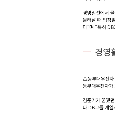
경영일선에서 물
물러날 때 입장
다”며 “특히 D
경영
△동부대우전자
동부대우전자가 2
김준기가 꿈꿨던
다 DB그룹 계열