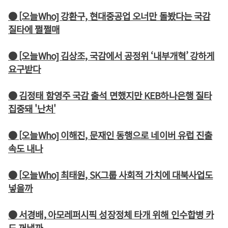
● [오늘Who] 강환구, 현대중공업 오너만 돌봤다는 국감
질타에 쩔쩔매
● [오늘Who] 김상조, 국감에서 공정위 ‘내부개혁’ 강하게
요구받다
● 김정태 함영주 국감 출석 면했지만 KEB하나은행 질타
집중돼 '난처'
● [오늘Who] 이해진, 문재인 동행으로 네이버 유럽 진출
속도 내나
● [오늘Who] 최태원, SK그룹 사회적 가치에 대북사업도
넣을까
● 서경배, 아모레퍼시픽 성장정체 타개 위해 인수합병 카
드 꺼낼까