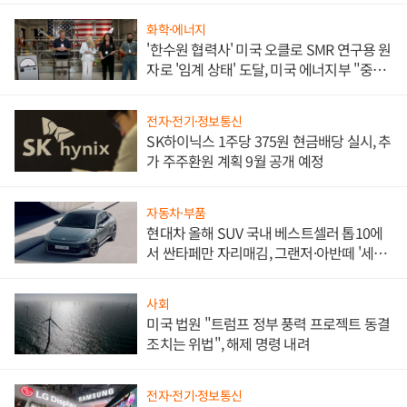
화학·에너지
'한수원 협력사' 미국 오클로 SMR 연구용 원
자로 '임계 상태' 도달, 미국 에너지부 "중요
한 이정표"
전자·전기·정보통신
SK하이닉스 1주당 375원 현금배당 실시, 추
가 주주환원 계획 9월 공개 예정
자동차·부품
현대차 올해 SUV 국내 베스트셀러 톱10에
서 싼타페만 자리매김, 그랜저·아반떼 '세단
쌍끌이'로 내수 방어
사회
미국 법원 "트럼프 정부 풍력 프로젝트 동결
조치는 위법", 해제 명령 내려
전자·전기·정보통신