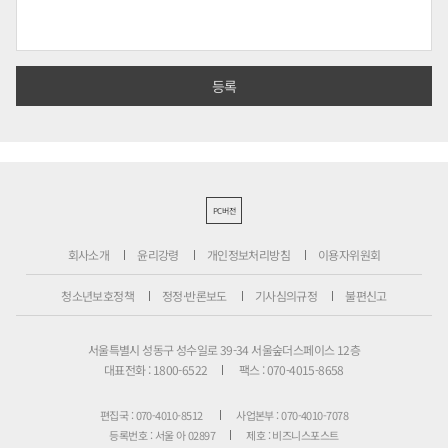
PC버전
회사소개
윤리강령
개인정보처리방침
이용자위원회
청소년보호정책
정정·반론보도
기사심의규정
불편신고
서울특별시 성동구 성수일로 39-34 서울숲더스페이스 12층
대표전화 : 1800-6522
팩스 : 070-4015-8658
편집국 : 070-4010-8512
사업본부 : 070-4010-7078
등록번호 : 서울 아 02897
제호 : 비즈니스포스트