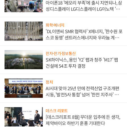
아이폰18 '메모리 부족'에 출시 지연되나, 삼
성디스플레이 LG디스플레이 LG이노텍 '탈
애플' 수익 다각화 속도
화학·에너지
'DL이앤씨 SMR 협력사' X에너지, '한수원 포
스코 동맹' 센트러스에너지와 우라늄 계약
체결
전자·전기·정보통신
SK하이닉스, 용인 'Y2' 팹과 청주 'M17' 팹
건설에 54조 투자 결정
정치
AI시대 맞아 25년 만에 전력산업 구조개편
시동, '발전5사 통합' 넘어 '한전 지주사' 재편
론도
데스크 리포트
[데스크리포트 8월] 무더운 입추에 든 생각,
제약바이오 하반기 훈풍 기대한다