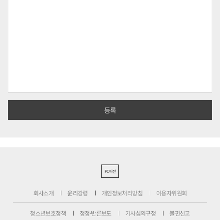
PC버전
회사소개
윤리강령
개인정보처리방침
이용자위원회
청소년보호정책
정정·반론보도
기사심의규정
불편신고