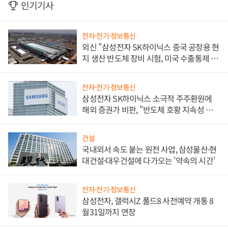
인기기사
전자·전기·정보통신
외신 "삼성전자 SK하이닉스 중국 공장용 현
지 생산 반도체 장비 시험, 미국 수출통제 대
비"
전자·전기·정보통신
삼성전자 SK하이닉스 소극적 주주환원에
해외 증권가 비판, "반도체 호황 지속성 의
문"
건설
국내외서 속도 붙는 원전 사업, 삼성물산·현
대건설·대우건설에 다가오는 '약속의 시간'
전자·전기·정보통신
삼성전자, 갤럭시Z 폴드8 사전예약 개통 8
월31일까지 연장