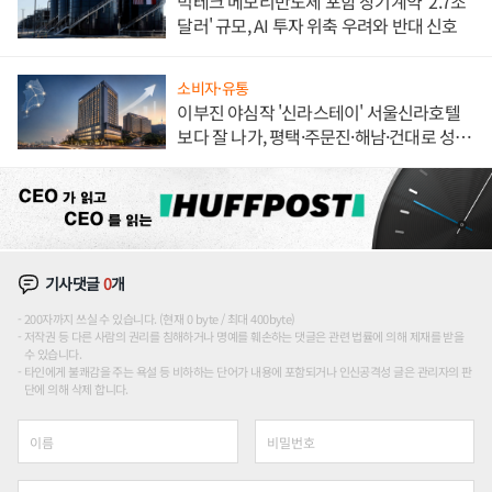
빅테크 메모리반도체 포함 장기계약 '2.7조
달러' 규모, AI 투자 위축 우려와 반대 신호
소비자·유통
이부진 야심작 '신라스테이' 서울신라호텔
보다 잘 나가, 평택·주문진·해남·건대로 성
장판 더 넓힌다
기사댓글
0
개
200자까지 쓰실 수 있습니다. (현재 0 byte / 최대 400byte)
저작권 등 다른 사람의 권리를 침해하거나 명예를 훼손하는 댓글은 관련 법률에 의해 제재를 받을
수 있습니다.
타인에게 불쾌감을 주는 욕설 등 비하하는 단어가 내용에 포함되거나 인신공격성 글은 관리자의 판
단에 의해 삭제 합니다.