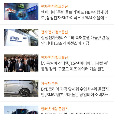
전자·전기·정보통신
엔비디아 '루빈 울트라'에도 HBM4 탑재 검
토, 삼성전자·SK하이닉스 HBM4 수율에 주
도권 갈린다
전자·전기·정보통신
삼성전자 넷리스트와 특허분쟁 매듭, 5년 동
안 최대 1.3조 라이선스비 지급
전자·전기·정보통신
[AI 뭉쳐야 산다⑧] LG·엔비디아 '피지컬 AI'
동맹 강화, 구광모 제조·데이터·기술 결집
해 종합 로보틱스 기업으로
자동차·부품
BYD코리아 가격 앞세워 수입차 4위 올랐지
만, BMW·벤츠보다 높은 공임비에 소비자
불만 폭발
인터넷·게임·콘텐츠