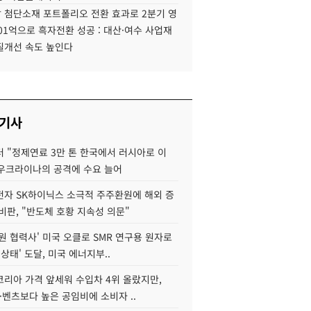
 첨단소재 포트폴리오 전환 효과로 2분기 영
01억으로 흑자전환 성공 : 대산·여수 사업재
질개선 속도 높인다
 기사
 "정제연료 3만 톤 한국에서 러시아로 이
 우크라이나의 공격에 수요 늘어
자 SK하이닉스 소극적 주주환원에 해외 증
비판, "반도체 호황 지속성 의문"
원 협력사' 미국 오클로 SMR 연구용 원자로
 상태' 도달, 미국 에너지부..
코리아 가격 앞세워 수입차 4위 올랐지만,
·벤츠보다 높은 공임비에 소비자 ..