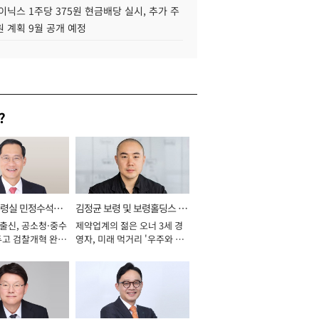
이닉스 1주당 375원 현금배당 실시, 추가 주
 계획 9월 공개 예정
?
통령실 민정수석비
김정균 보령 및 보령홀딩스 대
 출신, 공소청·중수
제약업계의 젊은 오너 3세 경
표이사 사장
두고 검찰개혁 완수
영자, 미래 먹거리 '우주와 헬
년]
스케어' 공들여 [2026년]