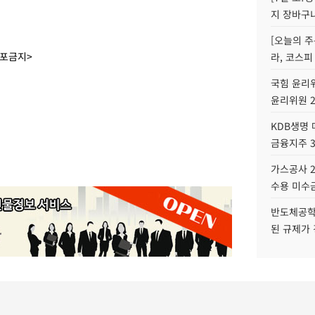
지 장바구
[오늘의 주
배포금지>
라, 코스피
국힘 윤리위
윤리위원 
KDB생명
금융지주 
가스공사 2
수용 미수금
반도체공학
된 규제가 