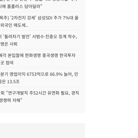
니에 홈플러스 담아달라"
목주] '2차전지 강세' 삼성SDI 주가 7%대 올
 외국인 매도세..
 '돌려차기 발언' 서범수·진종오 징계 착수,
2명은 사퇴
 매각 본입찰에 한화생명 흥국생명 한국투자
3곳 참여
분기 영업이익 6753억으로 66.9% 늘어, 민
은 13.5조
회 "연구개발직 주52시간 유연화 필요, 경직
경쟁력 저해"