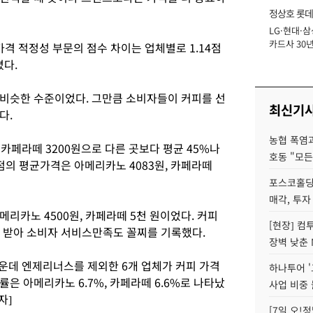
정상호 롯데
LG·현대·삼
장
카드사 30년
가격 적정성 부문의 점수 차이는 업체별로 1.14점
에 '초집중' 
졌다.
로 비슷한 수준이었다. 그만큼 소비자들이 커피를 선
최신기
다.
농협 폭염과
카페라떼 3200원으로 다른 곳보다 평균 45%나
호동 "모든
점의 평균가격은 아메리카노 4083원, 카페라떼
포스코홀딩
매각, 투자
리카노 4500원, 카페라떼 5천 원이었다. 커피
[현장] 컴
을 받아 소비자 서비스만족도 꼴찌를 기록했다.
장벽 낮춘 
운데 엔제리너스를 제외한 6개 업체가 커피 가격
하나투어 '
상률은 아메리카노 6.7%, 카페라떼 6.6%로 나타났
사업 비중 
자]
[7일 오!