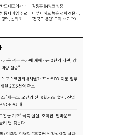
카드 대표이사 사
강정훈 iM뱅크 행장
성 등 대기업 주요
내부 이해도 높은 전략 전문가,
 경력, 신뢰 회복
'전국구 은행' 도약 속도 [2026
[2026년]
년]
사
 가뭄 겪는 농가에 재해자금 3천억 지원, 강
 역량 집중"
스 포스코인터내셔널과 포스코DX 지분 일부
 재원 2조5천억 확보
투스 '제우스: 오만의 신' 8월26일 출시, 진입
MMORPG 내..
고환율 기조' 극복 절실, 조좌진 '인바운드'
늘려 답 찾는다
정말] 민주당 민병덕 "홈플러스 정상화될 때까