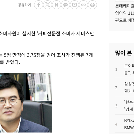
공유하기
롯데케미칼
업이익 11
편으로 체
소비자원이 실시한 ‘커피전문점 소비자 서비스만
.
많이 본
5점 만점에 3.75점을 얻어 조사가 진행된 7개
를 받았다.
로이터
1
동",
삼성전
2
권가 
'한수
3
'임계
BYD
4
BMW