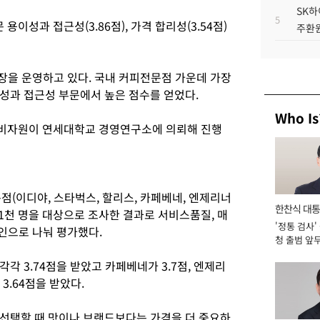
SK하
5
용이성과 접근성(3.86점), 가격 합리성(3.54점)
주환원
 매장을 운영하고 있다. 국내 커피전문점 가운데 가장
성과 접근성 부문에서 높은 점수를 얻었다.
Who Is
비자원이 연세대학교 경영연구소에 의뢰해 진행
점(이디야, 스타벅스, 할리스, 카페베네, 엔제리너
한찬식 대
 1천 명을 대상으로 조사한 결과로 서비스품질, 매
'정통 검사'
서관
요인으로 나눠 평가했다.
청 출범 앞
맡아 [2026
각 3.74점을 받았고 카페베네가 3.7점, 엔제리
3.64점을 받았다.
선택할 때 맛이나 브랜드보다는 가격을 더 중요하