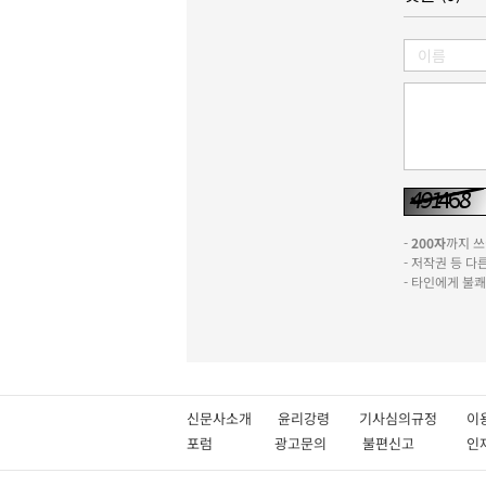
-
200자
까지 쓰실
- 저작권 등 
- 타인에게 불
신문사소개
윤리강령
기사심의규정
이
포럼
광고문의
불편신고