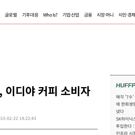
글로벌
기후대응
Who Is?
기업·산업
금융
시장·머니
시민·경
HUFF
 이디야 커피 소비자
매각 '7수
에 한화생
냈다
015-02-22 14:22:43
SK하이닉스
투입한다 :
인프라 시