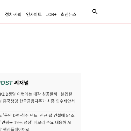
제
정치·사회
인사이트
JOB+
최신뉴스
씨저널
POST
' KDB생명 이번에는 매각 성공할까 : 본입찰
명 흥국생명 한국금융지주가 최종 인수제안서
 '용인 D램-청주 낸드' 신규 팹 건설에 54조
 '연평균 19% 성장' 메모리 수요 대응해 AI
장 핵심플레이어로