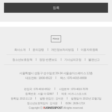
PC버전
회사소개
윤리강령
개인정보처리방침
이용자위원회
청소년보호정책
정정·반론보도
기사심의규정
불편신고
서울특별시 성동구 성수일로 39-34 서울숲더스페이스 12층
대표전화 : 1800-6522
팩스 : 070-4015-8658
편집국 : 070-4010-8512
사업본부 : 070-4010-7078
등록번호 : 서울 아 02897
제호 : 비즈니스포스트
등록일: 2013.11.13
발행·편집인 : 강석운
발행일자: 2013년 12월 2일
청소년보호책임자 : 강석운
ISSN : 2636-171X
Copyright ⓒ
B
USINESSPOST
. All rights reserved.