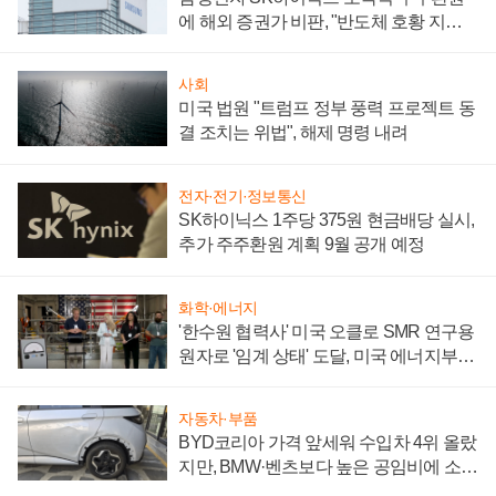
에 해외 증권가 비판, "반도체 호황 지속
성 의문"
사회
미국 법원 "트럼프 정부 풍력 프로젝트 동
결 조치는 위법", 해제 명령 내려
전자·전기·정보통신
SK하이닉스 1주당 375원 현금배당 실시,
추가 주주환원 계획 9월 공개 예정
화학·에너지
'한수원 협력사' 미국 오클로 SMR 연구용
원자로 '임계 상태' 도달, 미국 에너지부
"중요한 이정표"
자동차·부품
BYD코리아 가격 앞세워 수입차 4위 올랐
지만, BMW·벤츠보다 높은 공임비에 소비
자 불만 폭발