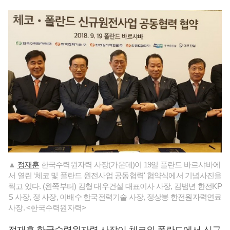
▲
정재훈
한국수력원자력 사장(가운데)이 19일 폴란드 바르샤바에
서 열린 ‘체코 및 폴란드 원전사업 공동협력' 협약식에서 기념사진을
찍고 있다. (왼쪽부터) 김형 대우건설 대표이사 사장, 김범년 한전KP
S 사장, 정 사장, 이배수 한국전력기술 사장, 정상봉 한전원자력연료
사장. <한국수력원자력>