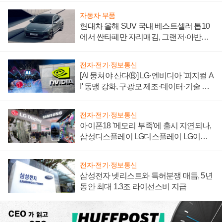
자동차·부품
현대차 올해 SUV 국내 베스트셀러 톱10
에서 싼타페만 자리매김, 그랜저·아반떼
'세단 쌍끌이'로 내수 방어
전자·전기·정보통신
[AI 뭉쳐야 산다⑧] LG·엔비디아 '피지컬 A
I' 동맹 강화, 구광모 제조·데이터·기술 결
집해 종합 로보틱스 기업으로
전자·전기·정보통신
아이폰18 '메모리 부족'에 출시 지연되나,
삼성디스플레이 LG디스플레이 LG이노
텍 '탈애플' 수익 다각화 속도
전자·전기·정보통신
삼성전자 넷리스트와 특허분쟁 매듭, 5년
동안 최대 1.3조 라이선스비 지급