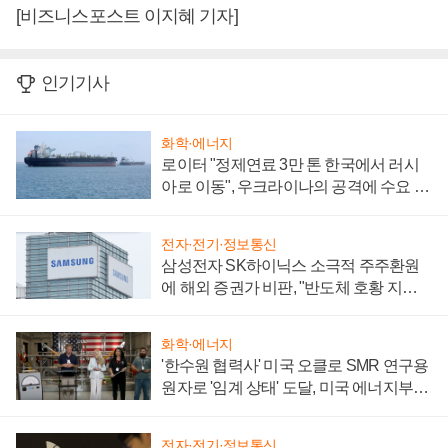
[비즈니스포스트 이지혜 기자]
인기기사
화학·에너지
로이터 "정제연료 3만 톤 한국에서 러시
아로 이동", 우크라이나의 공격에 수요 늘
어
전자·전기·정보통신
삼성전자 SK하이닉스 소극적 주주환원
에 해외 증권가 비판, "반도체 호황 지속
성 의문"
화학·에너지
'한수원 협력사' 미국 오클로 SMR 연구용
원자로 '임계 상태' 도달, 미국 에너지부
"중요한 이정표"
전자·전기·정보통신