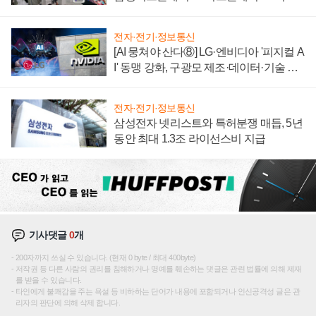
텍 '탈애플' 수익 다각화 속도
전자·전기·정보통신
[AI 뭉쳐야 산다⑧] LG·엔비디아 '피지컬 A
I' 동맹 강화, 구광모 제조·데이터·기술 결
집해 종합 로보틱스 기업으로
전자·전기·정보통신
삼성전자 넷리스트와 특허분쟁 매듭, 5년
동안 최대 1.3조 라이선스비 지급
기사댓글
0
개
200자까지 쓰실 수 있습니다. (현재 0 byte / 최대 400byte)
저작권 등 다른 사람의 권리를 침해하거나 명예를 훼손하는 댓글은 관련 법률에 의해 제재
를 받을 수 있습니다.
타인에게 불쾌감을 주는 욕설 등 비하하는 단어가 내용에 포함되거나 인신공격성 글은 관
리자의 판단에 의해 삭제 합니다.