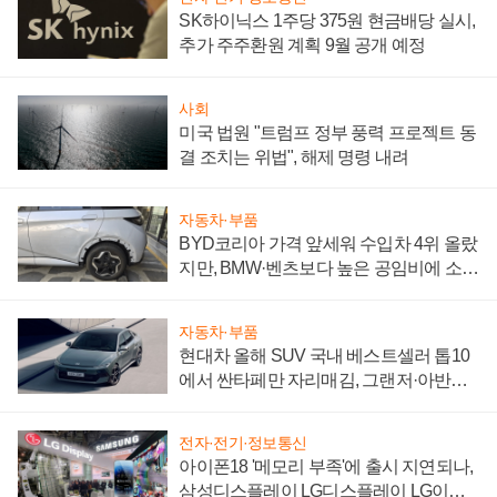
SK하이닉스 1주당 375원 현금배당 실시,
추가 주주환원 계획 9월 공개 예정
사회
미국 법원 "트럼프 정부 풍력 프로젝트 동
결 조치는 위법", 해제 명령 내려
자동차·부품
BYD코리아 가격 앞세워 수입차 4위 올랐
지만, BMW·벤츠보다 높은 공임비에 소비
자 불만 폭발
자동차·부품
현대차 올해 SUV 국내 베스트셀러 톱10
에서 싼타페만 자리매김, 그랜저·아반떼
'세단 쌍끌이'로 내수 방어
전자·전기·정보통신
아이폰18 '메모리 부족'에 출시 지연되나,
삼성디스플레이 LG디스플레이 LG이노