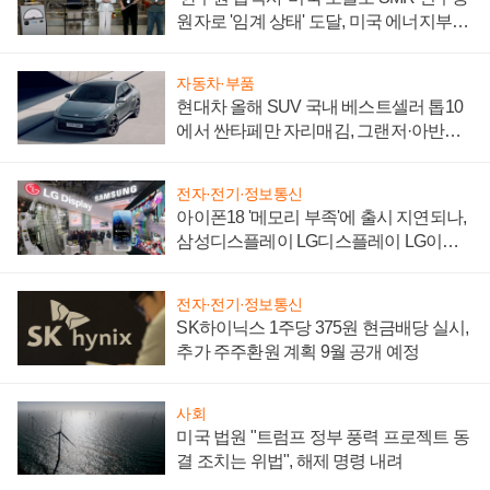
원자로 '임계 상태' 도달, 미국 에너지부
"중요한 이정표"
자동차·부품
현대차 올해 SUV 국내 베스트셀러 톱10
에서 싼타페만 자리매김, 그랜저·아반떼
'세단 쌍끌이'로 내수 방어
전자·전기·정보통신
아이폰18 '메모리 부족'에 출시 지연되나,
삼성디스플레이 LG디스플레이 LG이노
텍 '탈애플' 수익 다각화 속도
전자·전기·정보통신
SK하이닉스 1주당 375원 현금배당 실시,
추가 주주환원 계획 9월 공개 예정
사회
미국 법원 "트럼프 정부 풍력 프로젝트 동
결 조치는 위법", 해제 명령 내려