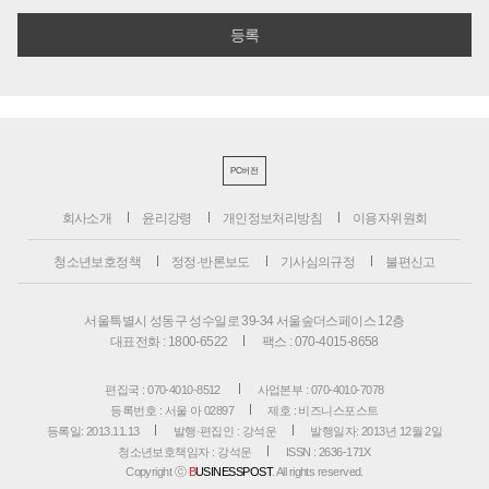
PC버전
회사소개
윤리강령
개인정보처리방침
이용자위원회
청소년보호정책
정정·반론보도
기사심의규정
불편신고
서울특별시 성동구 성수일로 39-34 서울숲더스페이스 12층
대표전화 : 1800-6522
팩스 : 070-4015-8658
편집국 : 070-4010-8512
사업본부 : 070-4010-7078
등록번호 : 서울 아 02897
제호 : 비즈니스포스트
등록일: 2013.11.13
발행·편집인 : 강석운
발행일자: 2013년 12월 2일
청소년보호책임자 : 강석운
ISSN : 2636-171X
Copyright ⓒ
B
USINESSPOST
. All rights reserved.