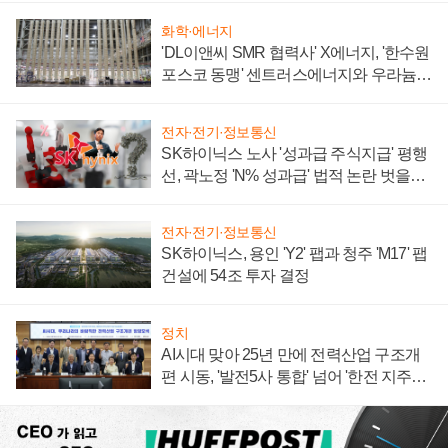
화학·에너지
'DL이앤씨 SMR 협력사' X에너지, '한수원
포스코 동맹' 센트러스에너지와 우라늄
계약 체결
전자·전기·정보통신
SK하이닉스 노사 '성과급 주식지급' 평행
선, 곽노정 'N% 성과급' 법적 논란 벗을지
주목
전자·전기·정보통신
SK하이닉스, 용인 'Y2' 팹과 청주 'M17' 팹
건설에 54조 투자 결정
정치
AI시대 맞아 25년 만에 전력산업 구조개
편 시동, '발전5사 통합' 넘어 '한전 지주사'
재편론도