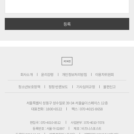
PC버전
회사소개
윤리강령
개인정보처리방침
이용자위원회
청소년보호정책
정정·반론보도
기사심의규정
불편신고
서울특별시 성동구 성수일로 39-34 서울숲더스페이스 12층
대표전화 : 1800-6522
팩스 : 070-4015-8658
편집국 : 070-4010-8512
사업본부 : 070-4010-7078
등록번호 : 서울 아 02897
제호 : 비즈니스포스트