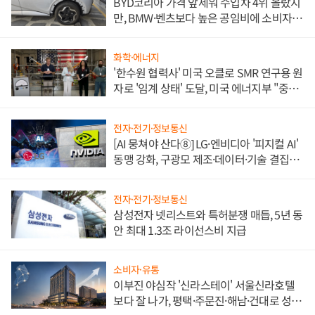
BYD코리아 가격 앞세워 수입차 4위 올랐지
만, BMW·벤츠보다 높은 공임비에 소비자
불만 폭발
화학·에너지
'한수원 협력사' 미국 오클로 SMR 연구용 원
자로 '임계 상태' 도달, 미국 에너지부 "중요
한 이정표"
전자·전기·정보통신
[AI 뭉쳐야 산다⑧] LG·엔비디아 '피지컬 AI'
동맹 강화, 구광모 제조·데이터·기술 결집
해 종합 로보틱스 기업으로
전자·전기·정보통신
삼성전자 넷리스트와 특허분쟁 매듭, 5년 동
안 최대 1.3조 라이선스비 지급
소비자·유통
이부진 야심작 '신라스테이' 서울신라호텔
보다 잘 나가, 평택·주문진·해남·건대로 성