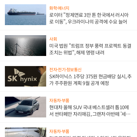
화학·에너지
로이터 "정제연료 3만 톤 한국에서 러시아
로 이동", 우크라이나의 공격에 수요 늘어
사회
미국 법원 "트럼프 정부 풍력 프로젝트 동결
조치는 위법", 해제 명령 내려
전자·전기·정보통신
SK하이닉스 1주당 375원 현금배당 실시, 추
가 주주환원 계획 9월 공개 예정
자동차·부품
현대차 올해 SUV 국내 베스트셀러 톱10에
서 싼타페만 자리매김, 그랜저·아반떼 '세단
쌍끌이'로 내수 방어
자동차·부품