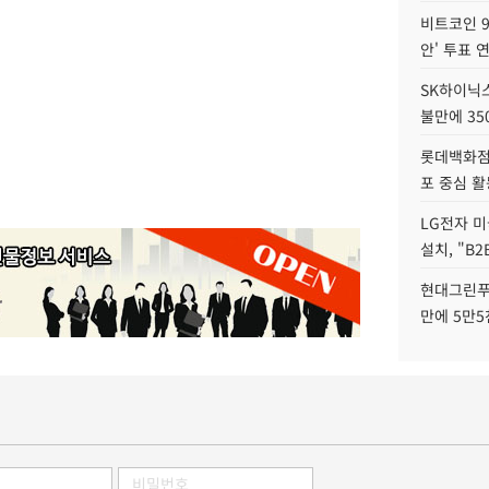
비트코인 9
안' 투표 
SK하이닉
불만에 35
롯데백화점 
포 중심 활
LG전자 미
설치, "B
현대그린푸
만에 5만5