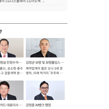
이 LG디스플레이 LG이노텍 '..
?
통령실 민정수석비
김정균 보령 및 보령홀딩스 대
 출신, 공소청·중수
제약업계의 젊은 오너 3세 경
표이사 사장
두고 검찰개혁 완수
영자, 미래 먹거리 '우주와 헬
년]
스케어' 공들여 [2026년]
카드 대표이사 사
강정훈 iM뱅크 행장