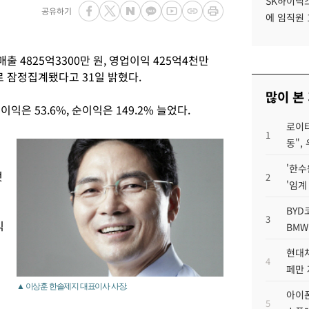
SK하이닉스
공유하기
에 임직원 
출 4825억3300만 원, 영업이익 425억4천만
으로 잠정집계됐다고 31일 밝혔다.
많이 본
이익은 53.6%, 순이익은 149.2% 늘었다.
로이터
1
동",
'한수
것
2
'임계
BYD
3
익
BMW
현대차
4
페만 
▲ 이상훈 한솔제지 대표이사 사장.
아이폰
5