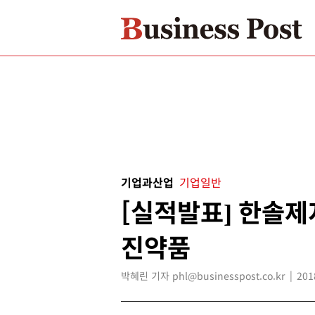
기업과산업
기업일반
[실적발표] 한솔제지
진약품
박혜린 기자 phl@businesspost.co.kr
201