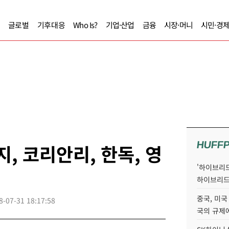
글로벌
기후대응
Who Is?
기업·산업
금융
시장·머니
시민·경
HUFF
, 코리안리, 한독, 영
'하이브리드
하이브리드
중국, 미국
8-07-31 18:17:58
국의 규제에