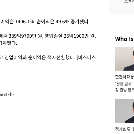
스플레
이익은 1406.1%, 순이익은 49.6% 증가했다.
 389억9700만 원, 영업손실 25억1900만 원,
Who Is
집계됐다.
소했고 영업이익과 순이익은 적자전환했다. [비즈니스
한찬식 대
'정통 검사'
서관
청 출범 앞
배포금지>
맡아 [2026
정상호 롯데