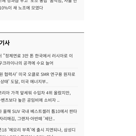
에 성과급 두고 '노조 통합' 움직임, 사흘 만
10%이 새 노조에 모였다
 기사
 "정제연료 3만 톤 한국에서 러시아로 이
 우크라이나의 공격에 수요 늘어
원 협력사' 미국 오클로 SMR 연구용 원자로
 상태' 도달, 미국 에너지부..
코리아 가격 앞세워 수입차 4위 올랐지만,
·벤츠보다 높은 공임비에 소비자 ..
 올해 SUV 국내 베스트셀러 톱10에서 싼타
자리매김, 그랜저·아반떼 '세단..
18 '메모리 부족'에 출시 지연되나, 삼성디