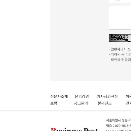
-
200자
까지 쓰실
- 저작권 등 
- 타인에게 불
신문사소개
윤리강령
기사심의규정
이
포럼
광고문의
불편신고
서울특별시 성동구 성
팩스 : 070-4015-
ISSN : 2636-171