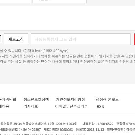
 수 있습니다. (현재 0 byte / 최대 400byte)
다른 사람의 권리를 침해하거나 명예를 훼손하는 댓글은 관련 법률에 의해 제재를 받을 수 있습니
쾌감을 주는 욕설 등 비하하는 단어가 내용에 포함되거나 인신공격성 글은 관리자의 판단에 의해
용자위원회
청소년보호정책
개인정보처리방침
정정·반론보도
인재채용
기사제보
이메일무단수집거부
RSS
수일로 39-34 서울숲더스페이스 12층 1201호-1203호
대표전화 : 1800-6522
편집국 070-4
8658
등록번호 : 서울 아 02897
제호: 비즈니스포스트
등록일: 2013.11.13
발행·편집인 : 강석
X
Copyright ? 2013 비즈니스포스트. All rights reserved.