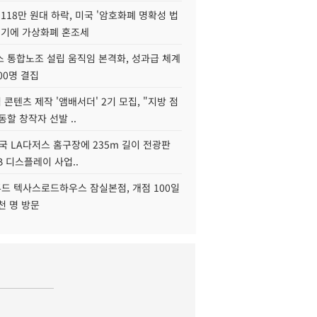
118만 원대 하락, 미국 '암호화폐 명확성 법
연기에 가상화폐 혼조세
스 통합노조 설립 움직임 본격화, 성과급 체계
00명 결집
콘텐츠 제작 '앰배서더' 2기 모집, "지방 점
동할 창작자 선발 ..
국 LA다저스 홈구장에 235m 길이 전광판
2B 디스플레이 사업..
드 텍사스로드하우스 잠실본점, 개점 100일
천 명 방문