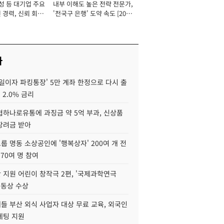
성 등 대기업 주요
내부 이해도 높은 전략 전문가,
 경력, 신뢰 회복
'전국구 은행' 도약 속도 [2026
[2026년]
년]
사
일이자 파킹통장' 5만 계좌 한정으로 다시 출
 2.0% 금리
협하나로유통에 과징금 약 5억 부과, 신상품
장려금 받아
 명동 소상공인에 '행복상자' 200여 개 전
 70여 명 참여
 지원 어린이 창작극 2편, '국제과학연극
·동상 수상
들 부산 외식 사업자 대상 무료 교육, 외국인
케팅 지원