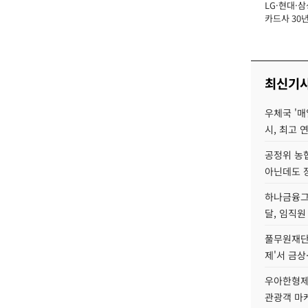
LG·현대·삼
장
카드사 30년
에 '초집중' 
최신기
우체국 '매
시, 최고 연
공정위 농
아닌데도 
하나금융그룹
달, 임직원
풀무원재단
제'서 금상
우아한형제
관광객 마