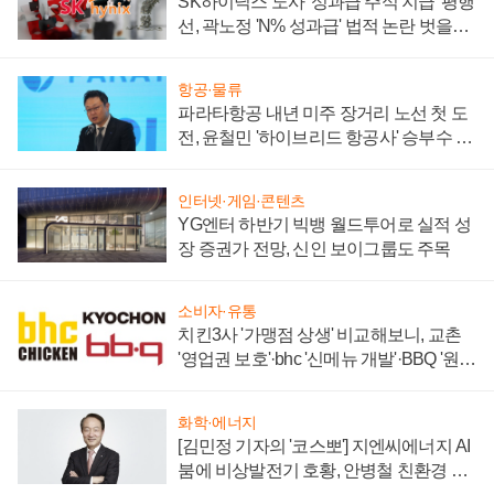
SK하이닉스 노사 '성과급 주식 지급' 평행
선, 곽노정 'N% 성과급' 법적 논란 벗을지
주목
항공·물류
파라타항공 내년 미주 장거리 노선 첫 도
전, 윤철민 '하이브리드 항공사' 승부수 통
할까
인터넷·게임·콘텐츠
YG엔터 하반기 빅뱅 월드투어로 실적 성
장 증권가 전망, 신인 보이그룹도 주목
소비자·유통
치킨3사 '가맹점 상생' 비교해보니, 교촌
'영업권 보호'·bhc '신메뉴 개발'·BBQ '원가
부담'
화학·에너지
[김민정 기자의 '코스뽀'] 지엔씨에너지 AI
붐에 비상발전기 호황, 안병철 친환경 에