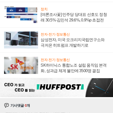
너지 발전전문기업 향한다
정치
[여론조사꽃] 민주당 당대표 선호도 정청
래 30.5%·김민석 29.6%, 0.9%p 초접전
전자·전기·정보통신
삼성전자, 미국 오크리지국립연구소와
극저온 히트펌프 개발하기로
전자·전기·정보통신
SK하이닉스 통합노조 설립 움직임 본격
화, 성과급 체계 불만에 3500명 결집
기사댓글
0
개