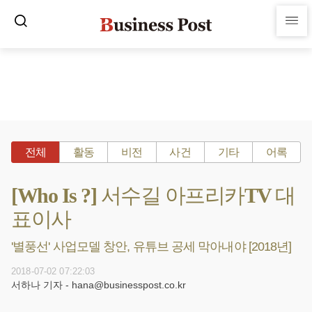
전체
활동
비전
사건
기타
어록
[Who Is ?] 서수길 아프리카TV 대
표이사
'별풍선' 사업모델 창안, 유튜브 공세 막아내야 [2018년]
2018-07-02 07:22:03
서하나 기자 - hana@businesspost.co.kr