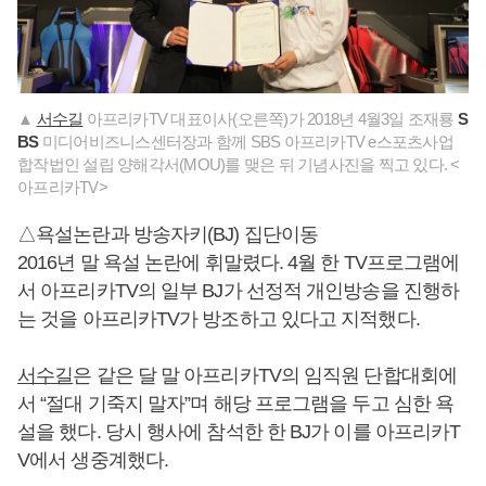
▲
서수길
아프리카TV 대표이사(오른쪽)가 2018년 4월3일 조재룡
S
BS
미디어비즈니스센터장과 함께 SBS 아프리카TV e스포츠사업
합작법인 설립 양해각서(MOU)를 맺은 뒤 기념사진을 찍고 있다. <
아프리카TV>
△욕설논란과 방송자키(BJ) 집단이동
2016년 말 욕설 논란에 휘말렸다. 4월 한 TV프로그램에
서 아프리카TV의 일부 BJ가 선정적 개인방송을 진행하
는 것을 아프리카TV가 방조하고 있다고 지적했다.
서수길
은 같은 달 말 아프리카TV의 임직원 단합대회에
서 “절대 기죽지 말자”며 해당 프로그램을 두고 심한 욕
설을 했다. 당시 행사에 참석한 한 BJ가 이를 아프리카T
V에서 생중계했다.