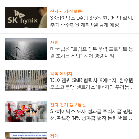
텍 '탈애플' 수익 다각화 속도
전자·전기·정보통신
SK하이닉스 1주당 375원 현금배당 실시,
추가 주주환원 계획 9월 공개 예정
사회
미국 법원 "트럼프 정부 풍력 프로젝트 동
결 조치는 위법", 해제 명령 내려
화학·에너지
'DL이앤씨 SMR 협력사' X에너지, '한수원
포스코 동맹' 센트러스에너지와 우라늄
계약 체결
전자·전기·정보통신
SK하이닉스 노사 '성과급 주식지급' 평행
선, 곽노정 'N% 성과급' 법적 논란 벗을지
주목
정치