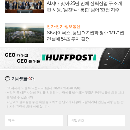
AI시대 맞아 25년 만에 전력산업 구조개
편 시동, '발전5사 통합' 넘어 '한전 지주사'
재편론도
전자·전기·정보통신
SK하이닉스, 용인 'Y2' 팹과 청주 'M17' 팹
건설에 54조 투자 결정
기사댓글
0
개
200자까지 쓰실 수 있습니다. (현재 0 byte / 최대 400byte)
저작권 등 다른 사람의 권리를 침해하거나 명예를 훼손하는 댓글은 관련 법률에 의해 제재
를 받을 수 있습니다.
타인에게 불쾌감을 주는 욕설 등 비하하는 단어가 내용에 포함되거나 인신공격성 글은 관
리자의 판단에 의해 삭제 합니다.