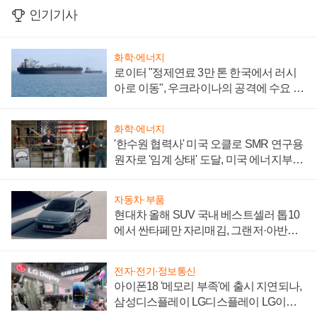
인기기사
화학·에너지
로이터 "정제연료 3만 톤 한국에서 러시
아로 이동", 우크라이나의 공격에 수요 늘
어
화학·에너지
'한수원 협력사' 미국 오클로 SMR 연구용
원자로 '임계 상태' 도달, 미국 에너지부
"중요한 이정표"
자동차·부품
현대차 올해 SUV 국내 베스트셀러 톱10
에서 싼타페만 자리매김, 그랜저·아반떼
'세단 쌍끌이'로 내수 방어
전자·전기·정보통신
아이폰18 '메모리 부족'에 출시 지연되나,
삼성디스플레이 LG디스플레이 LG이노