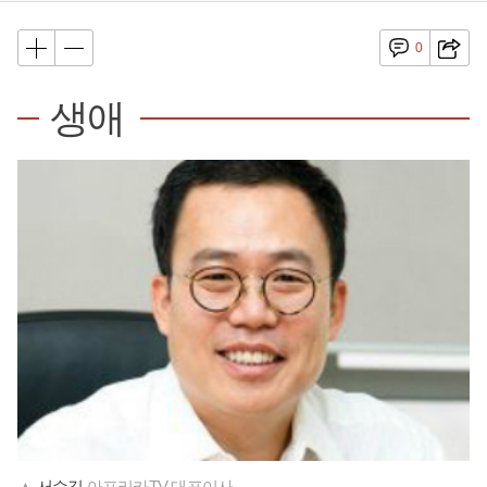
0
생애
▲
서수길
아프리카TV 대표이사.