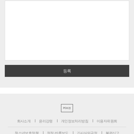
PC버전
회사소개
윤리강령
개인정보처리방침
이용자위원회
청소년보호정책
정정·반론보도
기사심의규정
불편신고