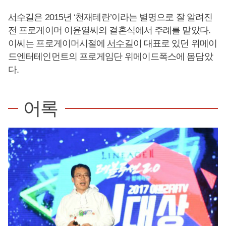
서수길
은 2015년 ‘천재테란’이라는 별명으로 잘 알려진
전 프로게이머 이윤열씨의 결혼식에서 주례를 맡았다.
이씨는 프로게이머시절에
서수길
이 대표로 있던 위메이
드엔터테인먼트의 프로게임단 위메이드폭스에 몸담았
다.
어록