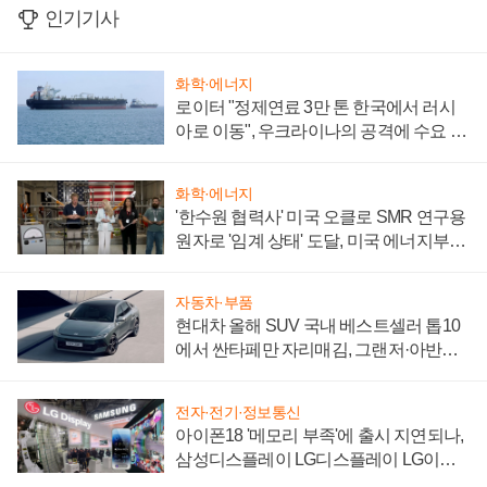
인기기사
화학·에너지
로이터 "정제연료 3만 톤 한국에서 러시
아로 이동", 우크라이나의 공격에 수요 늘
어
화학·에너지
'한수원 협력사' 미국 오클로 SMR 연구용
원자로 '임계 상태' 도달, 미국 에너지부
"중요한 이정표"
자동차·부품
현대차 올해 SUV 국내 베스트셀러 톱10
에서 싼타페만 자리매김, 그랜저·아반떼
'세단 쌍끌이'로 내수 방어
전자·전기·정보통신
아이폰18 '메모리 부족'에 출시 지연되나,
삼성디스플레이 LG디스플레이 LG이노
텍 '탈애플' 수익 다각화 속도