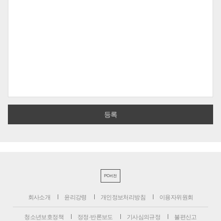
PC버전
회사소개
윤리강령
개인정보처리방침
이용자위원회
청소년보호정책
정정·반론보도
기사심의규정
불편신고