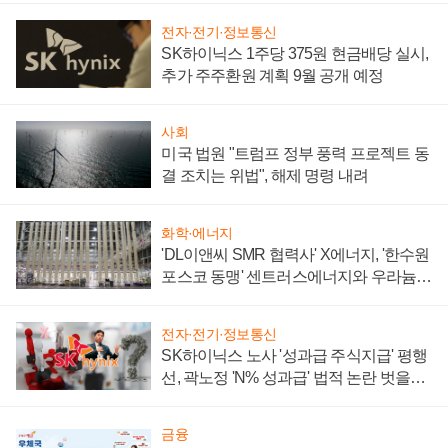
전자·전기·정보통신
SK하이닉스 1주당 375원 현금배당 실시,
추가 주주환원 계획 9월 공개 예정
사회
미국 법원 "트럼프 정부 풍력 프로젝트 동
결 조치는 위법", 해제 명령 내려
화학·에너지
'DL이앤씨 SMR 협력사' X에너지, '한수원
포스코 동맹' 센트러스에너지와 우라늄
계약 체결
전자·전기·정보통신
SK하이닉스 노사 '성과급 주식지급' 평행
선, 곽노정 'N% 성과급' 법적 논란 벗을지
주목
금융