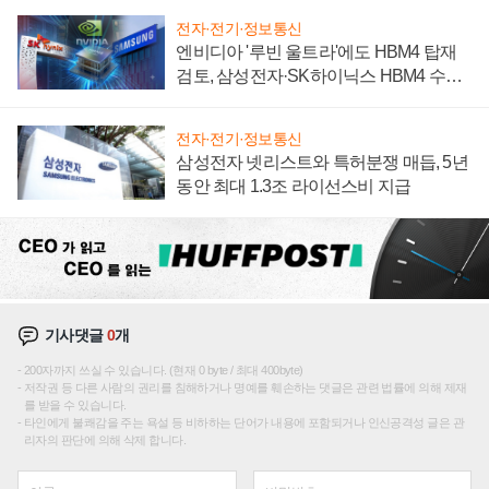
전자·전기·정보통신
엔비디아 '루빈 울트라'에도 HBM4 탑재
검토, 삼성전자·SK하이닉스 HBM4 수율
에 주도권 갈린다
전자·전기·정보통신
삼성전자 넷리스트와 특허분쟁 매듭, 5년
동안 최대 1.3조 라이선스비 지급
기사댓글
0
개
200자까지 쓰실 수 있습니다. (현재 0 byte / 최대 400byte)
저작권 등 다른 사람의 권리를 침해하거나 명예를 훼손하는 댓글은 관련 법률에 의해 제재
를 받을 수 있습니다.
타인에게 불쾌감을 주는 욕설 등 비하하는 단어가 내용에 포함되거나 인신공격성 글은 관
리자의 판단에 의해 삭제 합니다.