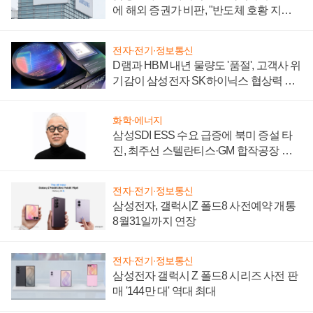
에 해외 증권가 비판, "반도체 호황 지속
성 의문"
전자·전기·정보통신
D램과 HBM 내년 물량도 '품절', 고객사 위
기감이 삼성전자 SK하이닉스 협상력 더
키워
화학·에너지
삼성SDI ESS 수요 급증에 북미 증설 타
진, 최주선 스텔란티스·GM 합작공장 건
설 재추진하나
전자·전기·정보통신
삼성전자, 갤럭시Z 폴드8 사전예약 개통
8월31일까지 연장
전자·전기·정보통신
삼성전자 갤럭시 Z 폴드8 시리즈 사전 판
매 '144만 대' 역대 최대