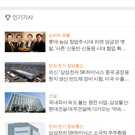
인기기사
소비자·유통
롯데·농심 창업주 시대 '라면 앙금'은 옛
말, '사촌' 신동빈·신동원 시대 협업 확대
일로
전자·전기·정보통신
외신 "삼성전자 SK하이닉스 중국 공장용
현지 생산 반도체 장비 시험, 미국 수출통
제 대비"
건설
국내외서 속도 붙는 원전 사업, 삼성물산·
현대건설·대우건설에 다가오는 '약속의
시간'
전자·전기·정보통신
삼성전자 SK하이닉스 소극적 주주환원