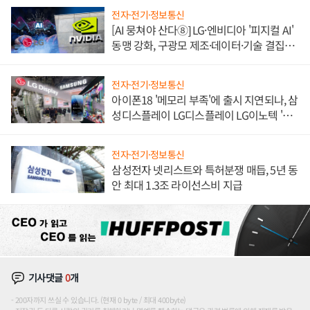
전자·전기·정보통신
[AI 뭉쳐야 산다⑧] LG·엔비디아 '피지컬 AI'
동맹 강화, 구광모 제조·데이터·기술 결집
해 종합 로보틱스 기업으로
전자·전기·정보통신
아이폰18 '메모리 부족'에 출시 지연되나, 삼
성디스플레이 LG디스플레이 LG이노텍 '탈
애플' 수익 다각화 속도
전자·전기·정보통신
삼성전자 넷리스트와 특허분쟁 매듭, 5년 동
안 최대 1.3조 라이선스비 지급
기사댓글
0
개
200자까지 쓰실 수 있습니다. (현재 0 byte / 최대 400byte)