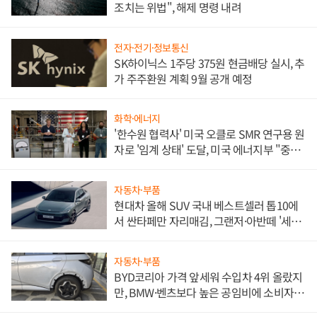
조치는 위법", 해제 명령 내려
전자·전기·정보통신
SK하이닉스 1주당 375원 현금배당 실시, 추
가 주주환원 계획 9월 공개 예정
화학·에너지
'한수원 협력사' 미국 오클로 SMR 연구용 원
자로 '임계 상태' 도달, 미국 에너지부 "중요
한 이정표"
자동차·부품
현대차 올해 SUV 국내 베스트셀러 톱10에
서 싼타페만 자리매김, 그랜저·아반떼 '세단
쌍끌이'로 내수 방어
자동차·부품
BYD코리아 가격 앞세워 수입차 4위 올랐지
만, BMW·벤츠보다 높은 공임비에 소비자
불만 폭발