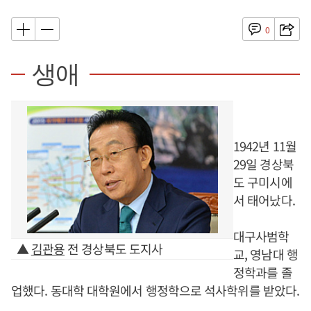
0
생애
1942년 11월
29일 경상북
도 구미시에
서 태어났다.
대구사범학
▲
김관용
전 경상북도 도지사
교, 영남대 행
정학과를 졸
업했다. 동대학 대학원에서 행정학으로 석사학위를 받았다.