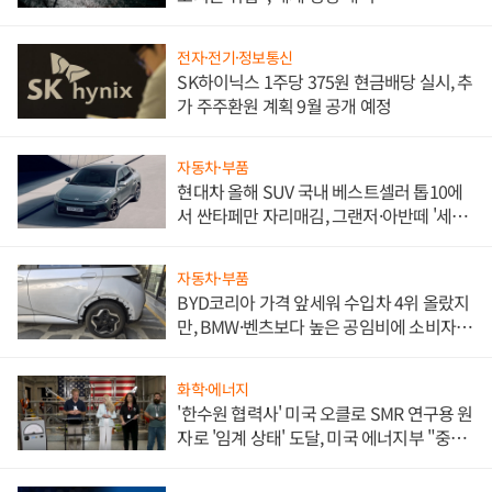
전자·전기·정보통신
SK하이닉스 1주당 375원 현금배당 실시, 추
가 주주환원 계획 9월 공개 예정
자동차·부품
현대차 올해 SUV 국내 베스트셀러 톱10에
서 싼타페만 자리매김, 그랜저·아반떼 '세단
쌍끌이'로 내수 방어
자동차·부품
BYD코리아 가격 앞세워 수입차 4위 올랐지
만, BMW·벤츠보다 높은 공임비에 소비자
불만 폭발
화학·에너지
'한수원 협력사' 미국 오클로 SMR 연구용 원
자로 '임계 상태' 도달, 미국 에너지부 "중요
한 이정표"