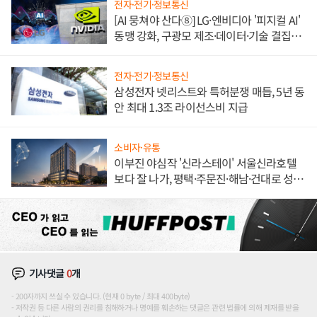
전자·전기·정보통신
[AI 뭉쳐야 산다⑧] LG·엔비디아 '피지컬 AI'
동맹 강화, 구광모 제조·데이터·기술 결집
해 종합 로보틱스 기업으로
전자·전기·정보통신
삼성전자 넷리스트와 특허분쟁 매듭, 5년 동
안 최대 1.3조 라이선스비 지급
소비자·유통
이부진 야심작 '신라스테이' 서울신라호텔
보다 잘 나가, 평택·주문진·해남·건대로 성
장판 더 넓힌다
기사댓글
0
개
200자까지 쓰실 수 있습니다. (현재 0 byte / 최대 400byte)
저작권 등 다른 사람의 권리를 침해하거나 명예를 훼손하는 댓글은 관련 법률에 의해 제재를 받을