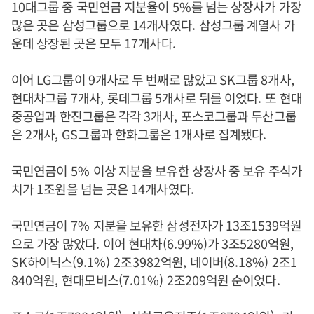
10
대그룹 중 국민연금 지분율이
5%
를 넘는 상장사가 가장
많은 곳은 삼성그룹으로
14
개사였다
.
삼성그룹 계열사 가
운데 상장된 곳은 모두
17
개사다
.
이어
LG
그룹이
9
개사로 두 번째로 많았고
SK
그룹
8
개사
,
현대차그룹
7
개사
,
롯데그룹
5
개사로 뒤를 이었다
.
또 현대
중공업과 한진그룹은 각각
3
개사
,
포스코그룹과 두산그룹
은
2
개사
, GS
그룹과 한화그룹은
1
개사로 집계됐다
.
국민연금이
5%
이상 지분을 보유한 상장사 중 보유 주식가
치가
1
조원을 넘는 곳은
14
개사였다
.
국민연금이
7%
지분을 보유한 삼성전자가
13
조
1539
억원
으로 가장 많았다
.
이어 현대차
(6.99%)
가
3
조
5280
억원
,
SK
하이닉스
(9.1%) 2
조
3982
억원
,
네이버
(8.18%) 2
조
1
840
억원
,
현대모비스
(7.01%) 2
조
209
억원 순이었다
.