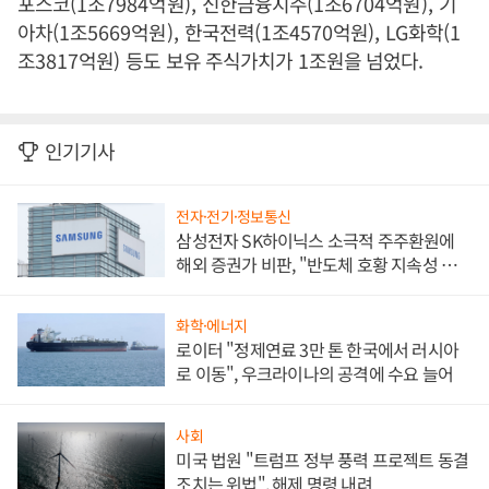
포스코
(1
조
7984
억원
),
신한금융지주
(1
조
6704
억원
),
기
아차
(1
조
5669
억원
),
한국전력
(1
조
4570
억원
), LG
화학
(1
조
3817
억원
)
등도 보유 주식가치가
1
조원을 넘었다
.
인기기사
전자·전기·정보통신
삼성전자 SK하이닉스 소극적 주주환원에
해외 증권가 비판, "반도체 호황 지속성 의
문"
화학·에너지
로이터 "정제연료 3만 톤 한국에서 러시아
로 이동", 우크라이나의 공격에 수요 늘어
사회
미국 법원 "트럼프 정부 풍력 프로젝트 동결
조치는 위법", 해제 명령 내려