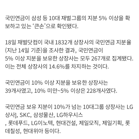
국민연금이 삼성 등
10
대 재벌그룹의 지분
5%
이상을 확
보하고 있는
‘
큰손
’
으로 확인됐다
.
1
8
일 재벌닷컴이 국내
1832
개 상장사의 국민연금 지분율
(
지난
14
일 기준
)
을 조사한 결과
,
국민연금이
5%
이상 지분을 보유한 상장사는 모두
267
개로 집계됐다
.
이는 전체 상장사의
14.6%
를 차지하는 것이다
.
국민연금이
10%
이상 지분을 보유한 상장사는
39
개사였고
, 10%
미만
~5%
이상은
228
개사였다
.
국민연금 보유 지분이
10%
가 넘는
10
대그룹 상장사는
LG
상사
], SKC,
삼성물산
, LG
하우시스
,
롯데푸드
, LG
이노텍
,
현대건설
,
제일모직
,
제일기획
,
롯
데칠성
,
현대위아 등이다
.