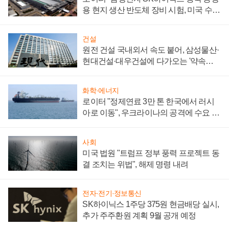
용 현지 생산 반도체 장비 시험, 미국 수출
통제 대비"
건설
원전 건설 국내외서 속도 붙어, 삼성물산·
현대건설·대우건설에 다가오는 '약속의
시간'
화학·에너지
로이터 "정제연료 3만 톤 한국에서 러시
아로 이동", 우크라이나의 공격에 수요 늘
어
사회
미국 법원 "트럼프 정부 풍력 프로젝트 동
결 조치는 위법", 해제 명령 내려
전자·전기·정보통신
SK하이닉스 1주당 375원 현금배당 실시,
추가 주주환원 계획 9월 공개 예정