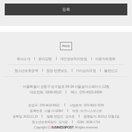
PC버전
회사소개
윤리강령
개인정보처리방침
이용자위원회
청소년보호정책
정정·반론보도
기사심의규정
불편신고
서울특별시 성동구 성수일로 39-34 서울숲더스페이스 12층
대표전화 : 1800-6522
팩스 : 070-4015-8658
편집국 : 070-4010-8512
사업본부 : 070-4010-7078
등록번호 : 서울 아 02897
제호 : 비즈니스포스트
등록일: 2013.11.13
발행·편집인 : 강석운
발행일자: 2013년 12월 2일
청소년보호책임자 : 강석운
ISSN : 2636-171X
Copyright ⓒ
B
USINESSPOST
. All rights reserved.