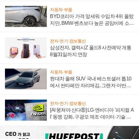
자동차·부품
BYD코리아 가격 앞세워 수입차 4위 올랐
지만, BMW·벤츠보다 높은 공임비에 소비
자 불만 폭발
전자·전기·정보통신
삼성전자, 갤럭시Z 폴드8 사전예약 개통
8월31일까지 연장
자동차·부품
현대차 올해 SUV 국내 베스트셀러 톱10
에서 싼타페만 자리매김, 그랜저·아반떼
'세단 쌍끌이'로 내수 방어
전자·전기·정보통신
[AI 뭉쳐야 산다⑧] LG·엔비디아 '피지컬 A
I' 동맹 강화, 구광모 제조·데이터·기술 결
집해 종합 로보틱스 기업으로