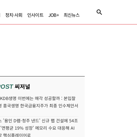
제
정치·사회
인사이트
JOB+
최신뉴스
씨저널
POST
' KDB생명 이번에는 매각 성공할까 : 본입찰
명 흥국생명 한국금융지주가 최종 인수제안서
 '용인 D램-청주 낸드' 신규 팹 건설에 54조
 '연평균 19% 성장' 메모리 수요 대응해 AI
장 핵심플레이어로