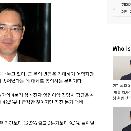
현대차
5
페만 
Who Is
 내놓고 있다. 큰 폭의 반등은 기대하기 어렵지만
 벗어났다는 데 대체로 동의하는 분위기다.
한찬식 대
'정통 검사'
서관
가의 4분기 삼성전자 영업이익 전망치 평균은 4
청 출범 앞
해 42.5%나 급감한 것이지만 직전 분기 대비
맡아 [2026
은 기간보다 12.5% 줄고 3분기보다 9.3% 늘어날