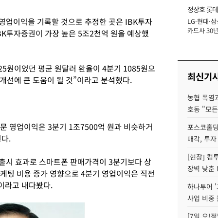
정상호 롯데
 영업이익을 기록할 것으로 추정한 곳은 IBK투자
LG·현대·삼
장
카드사 30년
IBK투자증권이 가장 높은 5조2천억 원을 예상했
에 '초집중' 
25원이었던 평균 원달러 환율이 4분기 1085원으
최신기
개선에 큰 도움이 될 것”이라고 분석했다.
농협 폭염과
호동 "모든
문 영업이익은 3분기 1조7500억 원과 비슷하거
포스코홀딩
다.
매각, 투자
[현장] 컴
출시 효과로 스마트폰 판매가격이 3분기보다 상
장벽 낮춘 
마케팅 비용 증가 영향으로 4분기 영업이익은 직전
이라고 내다봤다.
하나투어 '
사업 비중 
[7일 오!