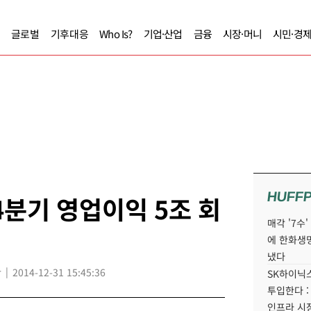
글로벌
기후대응
Who Is?
기업·산업
금융
시장·머니
시민·경
HUFF
4분기 영업이익 5조 회
매각 '7수
에 한화생
냈다
r
2014-12-31 15:45:36
SK하이닉스
투입한다 :
인프라 시