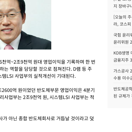
지 장바구
[오늘의 주
라, 코스피
국힘 윤리위
윤리위원 
KDB생명
금융지주 
6천억~2조9천억 원대 영업이익을 기록하며 한 번
는 역할을 담당할 것으로 점쳐진다. D램 등 주
가스공사 2
스템LSI 사업부의 실적개선이 기대된다.
수용 미수금
반도체공학
조2600억 원이었던 반도체부문 영업이익은 4분기
된 규제가 
리사업부는 2조9천억 원, 시스템LSI 사업부는 적
사가 아닌 종합 반도체회사로 거듭날 것이라고 덧