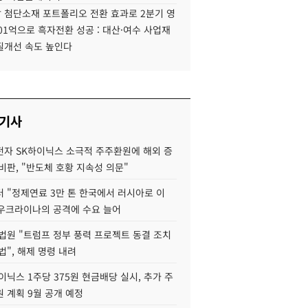
 첨단소재 포트폴리오 전환 효과로 2분기 영
01억으로 흑자전환 성공 : 대산·여수 사업재
질개선 속도 높인다
 기사
자 SK하이닉스 소극적 주주환원에 해외 증
비판, "반도체 호황 지속성 의문"
 "정제연료 3만 톤 한국에서 러시아로 이
 우크라이나의 공격에 수요 늘어
법원 "트럼프 정부 풍력 프로젝트 동결 조치
법", 해제 명령 내려
이닉스 1주당 375원 현금배당 실시, 추가 주
 계획 9월 공개 예정