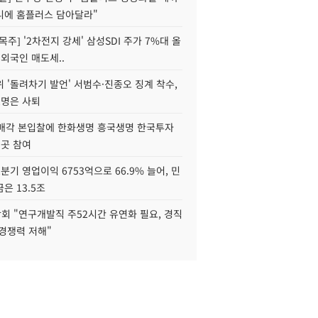
니에 홈플러스 담아달라"
목주] '2차전지 강세' 삼성SDI 주가 7%대 올
 외국인 매도세..
 '돌려차기 발언' 서범수·진종오 징계 착수,
2명은 사퇴
 매각 본입찰에 한화생명 흥국생명 한국투자
3곳 참여
분기 영업이익 6753억으로 66.9% 늘어, 민
은 13.5조
회 "연구개발직 주52시간 유연화 필요, 경직
경쟁력 저해"