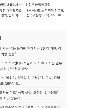
카드 대표이사 사
강정훈 iM뱅크 행장
성 등 대기업 주요
내부 이해도 높은 전략 전문가,
 경력, 신뢰 회복
'전국구 은행' 도약 속도 [2026
[2026년]
년]
사
 가뭄 겪는 농가에 재해자금 3천억 지원, 강
 역량 집중"
스 포스코인터내셔널과 포스코DX 지분 일부
 재원 2조5천억 확보
투스 '제우스: 오만의 신' 8월26일 출시, 진입
MMORPG 내..
고환율 기조' 극복 절실, 조좌진 '인바운드'
늘려 답 찾는다
정말] 민주당 민병덕 "홈플러스 정상화될 때까