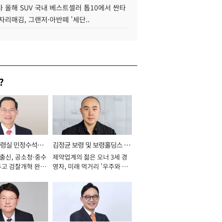
 올해 SUV 국내 베스트셀러 톱10에서 싼타
자리매김, 그랜저·아반떼 '세단..
?
통령실 민정수석비
김정균 보령 및 보령홀딩스 대
 출신, 공소청·중수
제약업계의 젊은 오너 3세 경
표이사 사장
두고 검찰개혁 완수
영자, 미래 먹거리 '우주와 헬
년]
스케어' 공들여 [2026년]