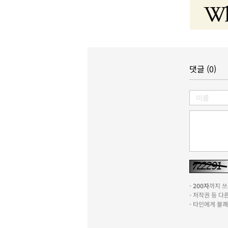
댓글 (0)
-
200자
까지 쓰실
- 저작권 등 
- 타인에게 불