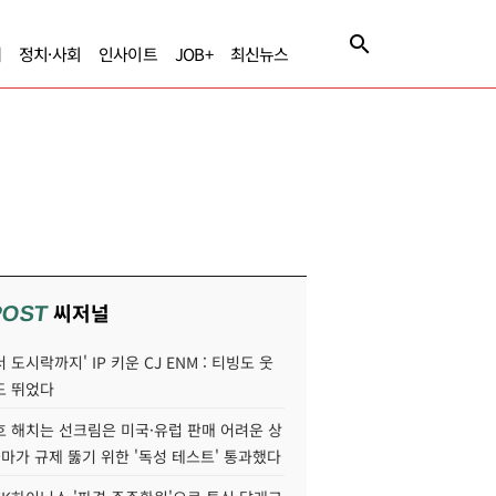
제
정치·사회
인사이트
JOB+
최신뉴스
씨저널
POST
 도시락까지' IP 키운 CJ ENM : 티빙도 웃
도 뛰었다
호 해치는 선크림은 미국·유럽 판매 어려운 상
콜마가 규제 뚫기 위한 '독성 테스트' 통과했다