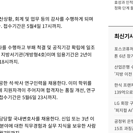
효성과 인적 
장
정화 단계 들
산상황, 회계 및 업무 등의 감사를 수행하게 되며
. 접수기간은 5월4일 17시까지.
최신기
사를 수행하고 부패 척결 및 공직기강 확립에 일조
포스코퓨처엠
 지방서기관(개방형4호)이며 임용기간은 2년이
톤 6년 장
18시까지.
산업은행 
'지방 이전
전공한 석·박사 연구인력을 채용한다. 이미 학위를
한식 프랜
게 지원자격이 주어지며 합격자는 품질 개선, 연구
139억으로
접수기간은 5월6일 23시까지.
LG 회장 
'피지컬 AI
 담당할 국내변호사를 채용한다. 신입 또는 3년 이
공정위 은행
분야에 대한 직무경험과 실무 지식을 보유한 사람
15조 과징
월7일까지.