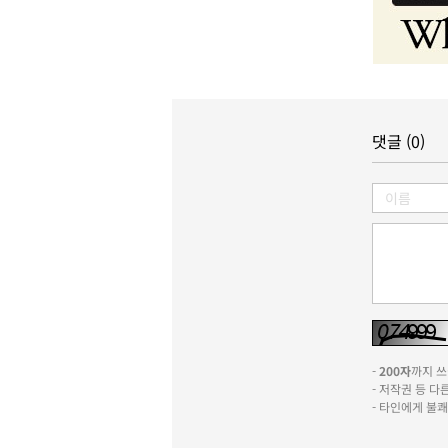
댓글 (0)
-
200자
까지 쓰실
- 저작권 등 
- 타인에게 불