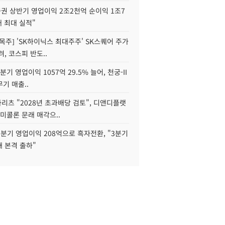
권 상반기 영업이익 2조2천억 순이익 1조7
대 최대 실적"
목주] 'SK하이닉스 최대주주' SK스퀘어 주가
려, 코스피 반도..
2분기 영업이익 1057억 29.5% 늘어, 천궁-II
기 매출..
화리츠 "2028년 초과배당 검토", 디앤디플랫
미콜론 문래 매각으..
분기 영업이익 208억으로 흑자전환, "3분기
재 본격 출하"