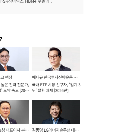
·SK하이닉스 HBM4 수율에..
?
뱅크 행장
배재규 한국투자신탁운용 대
 높은 전략 전문가,
국내 ETF 시장 선구자, '업계 3
표이사 사장
' 도약 속도 [2026
위' 탈환 과제 [2026년]
효성 대표이사 부회
김동명 LG에너지솔루션 대표