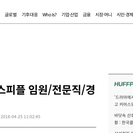
글로벌
기후대응
Who Is?
기업·산업
금융
시장·머니
시민·경
HUFF
니스피플 임원/전문직/경
'드라마에서
고 커머스
바닷속 산
2018-04-25 11:02:45
황 : 한국