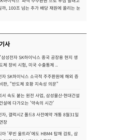
SK하이닉스 '파격 주주환원'으로 투심 달래고
까, 100조 넘는 추가 배당 재원에 쏠리는 눈
 기사
"삼성전자 SK하이닉스 중국 공장용 현지 생
도체 장비 시험, 미국 수출통제 ..
자 SK하이닉스 소극적 주주환원에 해외 증
비판, "반도체 호황 지속성 의문"
서 속도 붙는 원전 사업, 삼성물산·현대건설
건설에 다가오는 '약속의 시간'
자, 갤럭시Z 폴드8 사전예약 개통 8월31일
 연장
아 '루빈 울트라'에도 HBM4 탑재 검토, 삼