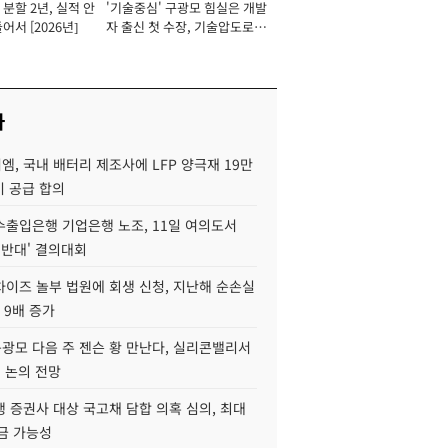
분할 2년, 실적 안
'기술중심' 구광모 힘실은 개발
이사 사장
어서 [2026년]
자 출신 첫 수장, 기술압도로
경쟁력 확보 사활 [2026년]
사
, 국내 배터리 제조사에 LFP 양극재 19만
기 공급 합의
수출입은행 기업은행 노조, 11일 여의도서
 반대' 결의대회
차이즈 놀부 법원에 회생 신청, 지난해 순손실
 9배 증가
구광모 다음 주 젠슨 황 만난다, 실리콘밸리서
' 논의 전망
 증권사 대상 국고채 담합 의혹 심의, 최대
금 가능성