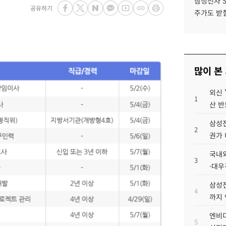
삼성전자 
공유하기
주가도 받칠
많이 본
외신 
1
산 반
삼성전
2
권가 
국내외
3
·대우
삼성전
4
까지
엔비디
5