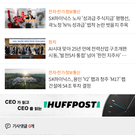
체결
전자·전기·정보통신
SK하이닉스 노사 '성과급 주식지급' 평행선,
곽노정 'N% 성과급' 법적 논란 벗을지 주목
정치
AI시대 맞아 25년 만에 전력산업 구조개편
시동, '발전5사 통합' 넘어 '한전 지주사' 재편
론도
전자·전기·정보통신
SK하이닉스, 용인 'Y2' 팹과 청주 'M17' 팹
건설에 54조 투자 결정
기사댓글
0
개