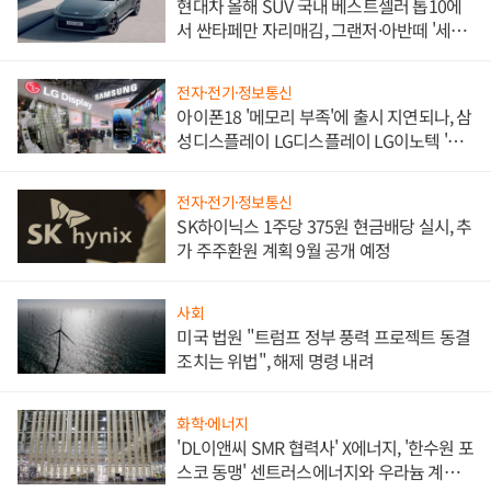
현대차 올해 SUV 국내 베스트셀러 톱10에
서 싼타페만 자리매김, 그랜저·아반떼 '세단
쌍끌이'로 내수 방어
전자·전기·정보통신
아이폰18 '메모리 부족'에 출시 지연되나, 삼
성디스플레이 LG디스플레이 LG이노텍 '탈
애플' 수익 다각화 속도
전자·전기·정보통신
SK하이닉스 1주당 375원 현금배당 실시, 추
가 주주환원 계획 9월 공개 예정
사회
미국 법원 "트럼프 정부 풍력 프로젝트 동결
조치는 위법", 해제 명령 내려
화학·에너지
'DL이앤씨 SMR 협력사' X에너지, '한수원 포
스코 동맹' 센트러스에너지와 우라늄 계약