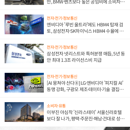
만, BMW·벤츠보다 높은 공임비에 소비자
불만 폭발
전자·전기·정보통신
엔비디아 '루빈 울트라'에도 HBM4 탑재 검
토, 삼성전자·SK하이닉스 HBM4 수율에 주
도권 갈린다
전자·전기·정보통신
삼성전자 넷리스트와 특허분쟁 매듭, 5년 동
안 최대 1.3조 라이선스비 지급
전자·전기·정보통신
[AI 뭉쳐야 산다⑧] LG·엔비디아 '피지컬 AI'
동맹 강화, 구광모 제조·데이터·기술 결집
해 종합 로보틱스 기업으로
소비자·유통
이부진 야심작 '신라스테이' 서울신라호텔
보다 잘 나가, 평택·주문진·해남·건대로 성
장판 더 넓힌다