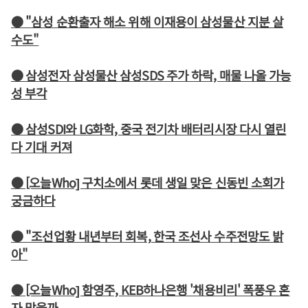
● "삼성 순환출자 해소 위해 이재용이 삼성물산 지분 살
수도"
● 삼성전자 삼성물산 삼성SDS 주가 하락, 매물 나올 가능
성 부각
● 삼성SDI와 LG화학, 중국 전기차 배터리시장 다시 열린
다 기대 커져
● [오늘Who] 구치소에서 롯데 생일 맞은 신동빈 소회가
궁금하다
● "조선업황 내년부터 회복, 한국 조선사 수주전망도 밝
아"
● [오늘Who] 함영주, KEB하나은행 '채용비리' 폭풍우 혼
자 맞을까