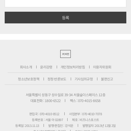
PC버전
회사소개
윤리강령
개인정보처리방침
이용자위원회
청소년보호정책
정정·반론보도
기사심의규정
불편신고
서울특별시 성동구 성수일로 39-34 서울숲더스페이스 12층
대표전화 : 1800-6522
팩스 : 070-4015-8658
편집국 : 070-4010-8512
사업본부 : 070-4010-7078
등록번호 : 서울 아 02897
제호 : 비즈니스포스트
등록일: 2013.11.13
발행·편집인 : 강석운
발행일자: 2013년 12월 2일