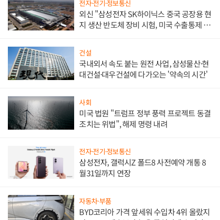
전자·전기·정보통신
외신 "삼성전자 SK하이닉스 중국 공장용 현
지 생산 반도체 장비 시험, 미국 수출통제 대
비"
건설
국내외서 속도 붙는 원전 사업, 삼성물산·현
대건설·대우건설에 다가오는 '약속의 시간'
사회
미국 법원 "트럼프 정부 풍력 프로젝트 동결
조치는 위법", 해제 명령 내려
전자·전기·정보통신
삼성전자, 갤럭시Z 폴드8 사전예약 개통 8
월31일까지 연장
자동차·부품
BYD코리아 가격 앞세워 수입차 4위 올랐지