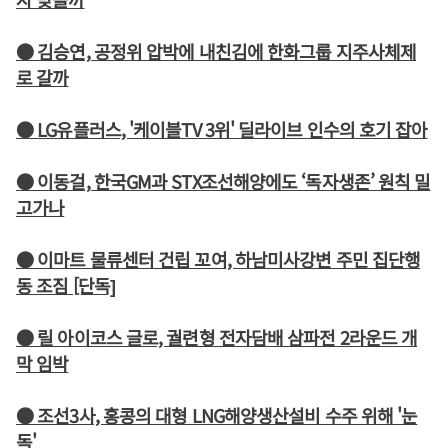
● 김승연, 공정위 압박에 내친김에 한화그룹 지주사체제
로 갈까
● LG유플러스, '케이블TV 3위' 딜라이브 인수의 호기 잡아
● 이동걸, 한국GM과 STX조선해양에도 ‘독자생존’ 원칙 밀
고가나
● 이마트 물류센터 건립 꼬여, 하남미사강변 주민 집단행
동 조짐 [단독]
● 릴 아이코스 글로, 궐련형 전자담배 삼파전 2라운드 개
막 임박
● 조선3사, 홍콩의 대형 LNG해양생산설비 수주 위해 '눈
독'