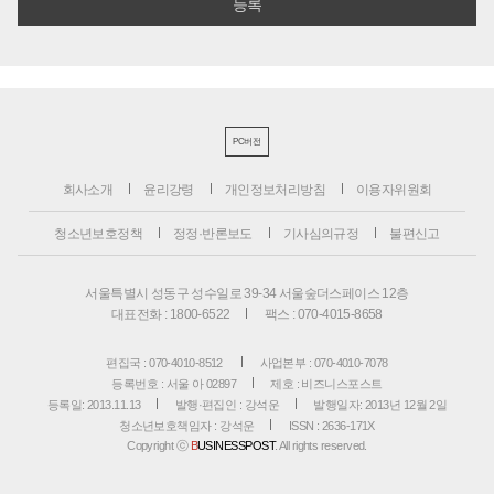
PC버전
회사소개
윤리강령
개인정보처리방침
이용자위원회
청소년보호정책
정정·반론보도
기사심의규정
불편신고
서울특별시 성동구 성수일로 39-34 서울숲더스페이스 12층
대표전화 : 1800-6522
팩스 : 070-4015-8658
편집국 : 070-4010-8512
사업본부 : 070-4010-7078
등록번호 : 서울 아 02897
제호 : 비즈니스포스트
등록일: 2013.11.13
발행·편집인 : 강석운
발행일자: 2013년 12월 2일
청소년보호책임자 : 강석운
ISSN : 2636-171X
Copyright ⓒ
B
USINESSPOST
. All rights reserved.