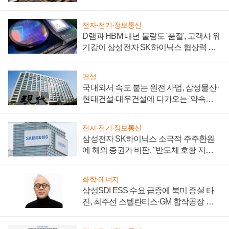
제 대비"
전자·전기·정보통신
D램과 HBM 내년 물량도 '품절', 고객사 위
기감이 삼성전자 SK하이닉스 협상력 더
키워
건설
국내외서 속도 붙는 원전 사업, 삼성물산·
현대건설·대우건설에 다가오는 '약속의
시간'
전자·전기·정보통신
삼성전자 SK하이닉스 소극적 주주환원
에 해외 증권가 비판, "반도체 호황 지속
성 의문"
화학·에너지
삼성SDI ESS 수요 급증에 북미 증설 타
진, 최주선 스텔란티스·GM 합작공장 건
설 재추진하나