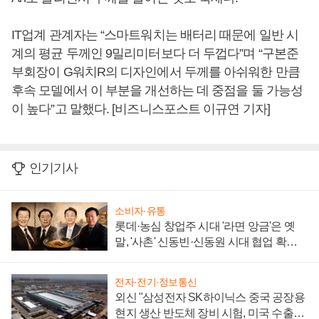
IT업계 관계자는 “스마트워치는 배터리 때문에 일반 시
계의 평균 두께인 9밀리미터보다 더 두껍다”며 “구본준
부회장이 G워치R의 디자인에서 두께를 아쉬워한 만큼
후속 모델에서 이 부분을 개선하는 데 중점을 둘 가능성
이 높다”고 말했다. [비즈니스포스트 이규연 기자]
인기기사
소비자·유통
롯데·농심 창업주 시대 '라면 앙금'은 옛
말, '사촌' 신동빈·신동원 시대 협업 확대
일로
전자·전기·정보통신
외신 "삼성전자 SK하이닉스 중국 공장용
현지 생산 반도체 장비 시험, 미국 수출통