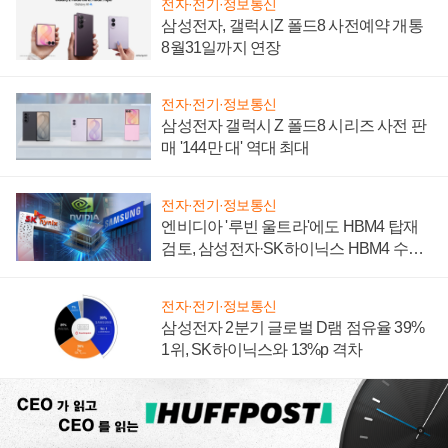
전자·전기·정보통신
삼성전자, 갤럭시Z 폴드8 사전예약 개통
8월31일까지 연장
전자·전기·정보통신
삼성전자 갤럭시 Z 폴드8 시리즈 사전 판
매 '144만 대' 역대 최대
전자·전기·정보통신
엔비디아 '루빈 울트라'에도 HBM4 탑재
검토, 삼성전자·SK하이닉스 HBM4 수율
에 주도권 갈린다
전자·전기·정보통신
삼성전자 2분기 글로벌 D램 점유율 39%
1위, SK하이닉스와 13%p 격차