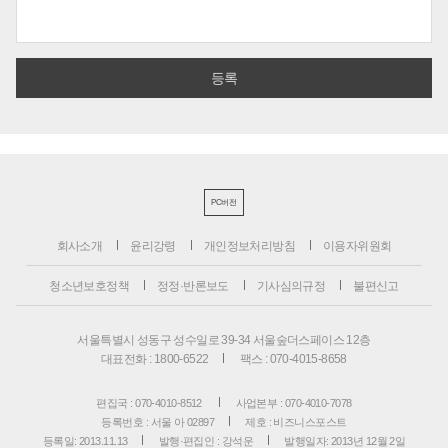
PC버전
회사소개
윤리강령
개인정보처리방침
이용자위원회
청소년보호정책
정정·반론보도
기사심의규정
불편신고
서울특별시 성동구 성수일로 39-34 서울숲더스페이스 12층
대표전화 : 1800-6522
팩스 : 070-4015-8658
편집국 : 070-4010-8512
사업본부 : 070-4010-7078
등록번호 : 서울 아 02897
제호 : 비즈니스포스트
등록일: 2013.11.13
발행·편집인 : 강석운
발행일자: 2013년 12월 2일