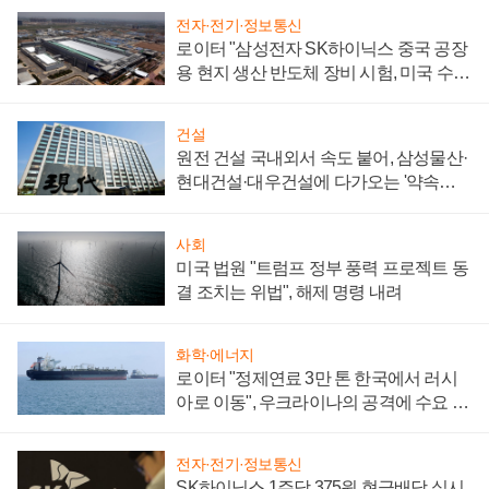
전자·전기·정보통신
로이터 "삼성전자 SK하이닉스 중국 공장
용 현지 생산 반도체 장비 시험, 미국 수출
통제 대비"
건설
원전 건설 국내외서 속도 붙어, 삼성물산·
현대건설·대우건설에 다가오는 '약속의
시간'
사회
미국 법원 "트럼프 정부 풍력 프로젝트 동
결 조치는 위법", 해제 명령 내려
화학·에너지
로이터 "정제연료 3만 톤 한국에서 러시
아로 이동", 우크라이나의 공격에 수요 늘
어
전자·전기·정보통신
SK하이닉스 1주당 375원 현금배당 실시,