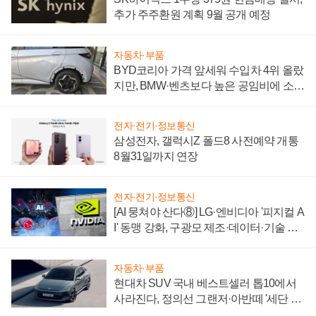
추가 주주환원 계획 9월 공개 예정
자동차·부품
BYD코리아 가격 앞세워 수입차 4위 올랐
지만, BMW·벤츠보다 높은 공임비에 소비
자 불만 폭발
전자·전기·정보통신
삼성전자, 갤럭시Z 폴드8 사전예약 개통
8월31일까지 연장
전자·전기·정보통신
[AI 뭉쳐야 산다⑧] LG·엔비디아 '피지컬 A
I' 동맹 강화, 구광모 제조·데이터·기술 결
집해 종합 로보틱스 기업으로
자동차·부품
현대차 SUV 국내 베스트셀러 톱10에서
사라진다, 정의선 그랜저·아반떼 '세단 쌍
끌이'로 내수 방어