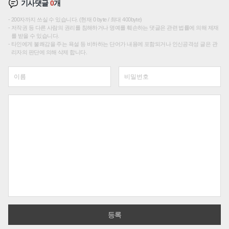
기사댓글
0
개
200자까지 쓰실 수 있습니다. (현재 0 byte / 최대 400byte)
저작권 등 다른 사람의 권리를 침해하거나 명예를 훼손하는 댓글은 관련 법률에 의해 제재
를 받을 수 있습니다.
타인에게 불쾌감을 주는 욕설 등 비하하는 단어가 내용에 포함되거나 인신공격성 글은 관
리자의 판단에 의해 삭제 합니다.