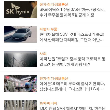
전자·전기·정보통신
SK하이닉스 1주당 375원 현금배당 실시,
추가 주주환원 계획 9월 공개 예정
자동차·부품
현대차 올해 SUV 국내 베스트셀러 톱10
에서 싼타페만 자리매김, 그랜저·아반떼
'세단 쌍끌이'로 내수 방어
사회
미국 법원 "트럼프 정부 풍력 프로젝트 동
결 조치는 위법", 해제 명령 내려
전자·전기·정보통신
아이폰18 '메모리 부족'에 출시 지연되나,
삼성디스플레이 LG디스플레이 LG이노
텍 '탈애플' 수익 다각화 속도
화학·에너지
'DL이앤씨 SMR 협력사' X에너지, '한수원