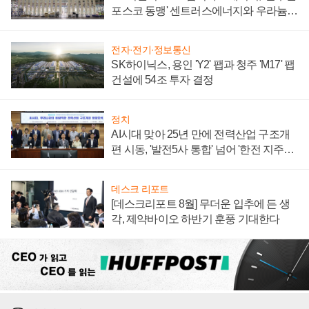
포스코 동맹' 센트러스에너지와 우라늄
계약 체결
전자·전기·정보통신
SK하이닉스, 용인 'Y2' 팹과 청주 'M17' 팹
건설에 54조 투자 결정
정치
AI시대 맞아 25년 만에 전력산업 구조개
편 시동, '발전5사 통합' 넘어 '한전 지주사'
재편론도
데스크 리포트
[데스크리포트 8월] 무더운 입추에 든 생
각, 제약바이오 하반기 훈풍 기대한다