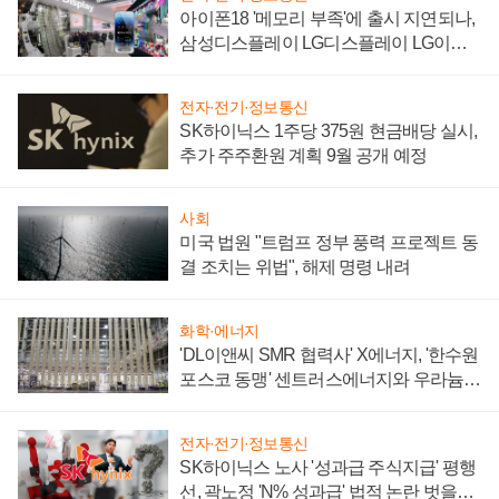
아이폰18 '메모리 부족'에 출시 지연되나,
삼성디스플레이 LG디스플레이 LG이노
텍 '탈애플' 수익 다각화 속도
전자·전기·정보통신
SK하이닉스 1주당 375원 현금배당 실시,
추가 주주환원 계획 9월 공개 예정
사회
미국 법원 "트럼프 정부 풍력 프로젝트 동
결 조치는 위법", 해제 명령 내려
화학·에너지
'DL이앤씨 SMR 협력사' X에너지, '한수원
포스코 동맹' 센트러스에너지와 우라늄
계약 체결
전자·전기·정보통신
SK하이닉스 노사 '성과급 주식지급' 평행
선, 곽노정 'N% 성과급' 법적 논란 벗을지