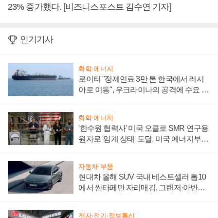
23% 증가했다. [비즈니스포스트 김수연 기자]
인기기사
화학·에너지
로이터 "정제연료 3만 톤 한국에서 러시
아로 이동", 우크라이나의 공격에 수요 늘
어
화학·에너지
'한수원 협력사' 미국 오클로 SMR 연구용
원자로 '임계 상태' 도달, 미국 에너지부
"중요한 이정표"
자동차·부품
현대차 올해 SUV 국내 베스트셀러 톱10
에서 싼타페만 자리매김, 그랜저·아반떼
'세단 쌍끌이'로 내수 방어
전자·전기·정보통신