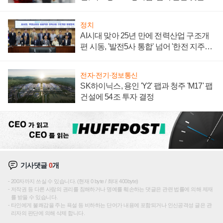
주목
정치
AI시대 맞아 25년 만에 전력산업 구조개
편 시동, '발전5사 통합' 넘어 '한전 지주사'
재편론도
전자·전기·정보통신
SK하이닉스, 용인 'Y2' 팹과 청주 'M17' 팹
건설에 54조 투자 결정
기사댓글
0
개
200자까지 쓰실 수 있습니다. (현재 0 byte / 최대 400byte)
저작권 등 다른 사람의 권리를 침해하거나 명예를 훼손하는 댓글은 관련 법률에 의해 제재
를 받을 수 있습니다.
타인에게 불쾌감을 주는 욕설 등 비하하는 단어가 내용에 포함되거나 인신공격성 글은 관
리자의 판단에 의해 삭제 합니다.