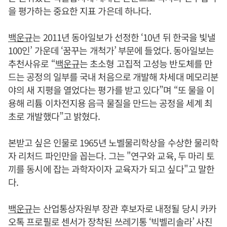
을 평가하는 중요한 지표 가은데 하나다.
백운규
는 2011년 동아일보가 선정한 ‘10년 뒤 한국을 빛낼
100인’ 가운데 ‘꿈꾸는 개척가’ 부문에 들었다. 동아일보는
추천사유로 “
백운규
는 초소형 고집적 고성능 반도체를 만
드는 공정의 일부를 국내 처음으로 개발해 차세대 메모리분
야의 새 지평을 열었다는 평가를 받고 있다”며 “또 물을 이
용해 리튬 이차전지용 음극 물질을 만드는 공정을 세계 최
초로 개발했다”고 밝혔다.
본받고 싶은 인물로 1965년 노벨물리학상을 수상한 물리학
자 리처드 파인만을 꼽는다. 그는 "연구와 교육, 두 마리 토
끼를 동시에 잡는 과학자이자 교육자가 되고 싶다"고 말한
다.
백운규
는 산업통상자원부 장관 후보자로 내정될 당시 카카
오톡 프로필로 센서가 장착된 쓰레기통 ‘빅벨리솔라’ 사진