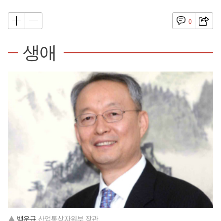
0
생애
▲
백운규
산업통상자원부 장관.