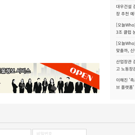
대우건설 
장 추천 예
[오늘Who
3조 클럽 
[오늘Who
맞출까, 
산업장관 김
고 노동장
이해진 '측
브 플랫폼'