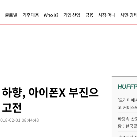
글로벌
기후대응
Who Is?
기업·산업
금융
시장·머니
시민·경
HUFF
하향, 아이폰X 부진으
'드라마에서
 고전
고 커머스
바닷속 산
2018-02-01 08:44:48
황 : 한국