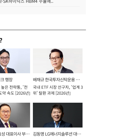
·SK하이닉스 HBM4 수율에..
?
뱅크 행장
배재규 한국투자신탁운용 대
높은 전략통, '전
국내 ETF 시장 선구자, '업계 3
표이사 사장
도약 속도 [2026년]
위' 탈환 과제 [2026년]
효성 대표이사 부회
김동명 LG에너지솔루션 대표