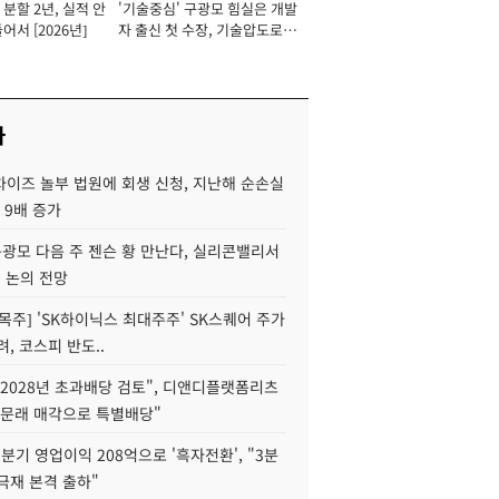
분할 2년, 실적 안
'기술중심' 구광모 힘실은 개발
이사 사장
어서 [2026년]
자 출신 첫 수장, 기술압도로
경쟁력 확보 사활 [2026년]
사
차이즈 놀부 법원에 회생 신청, 지난해 순손실
 9배 증가
구광모 다음 주 젠슨 황 만난다, 실리콘밸리서
' 논의 전망
목주] 'SK하이닉스 최대주주' SK스퀘어 주가
려, 코스피 반도..
2028년 초과배당 검토", 디앤디플랫폼리츠
 문래 매각으로 특별배당"
분기 영업이익 208억으로 '흑자전환', "3분
양극재 본격 출하"