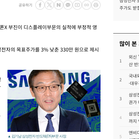
삼성전자 
공유하기
주가도 받칠
폰X 부진이 디스플레이부문의 실적에 부정적 영
많이 본
전자의 목표주가를 3% 낮춘 330만 원으로 제시
외신 
1
산 반
성
국내외
보
2
·대우
다
삼성전
3
권가 
삼성전
산
4
까지
엔비디
5
▲ 김기남 삼성전자 반도체(DS)부문 사장.