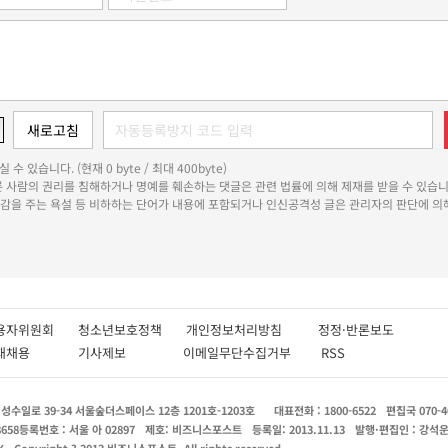
 수 있습니다. (현재 0 byte / 최대 400byte)
다른 사람의 권리를 침해하거나 명예를 훼손하는 댓글은 관련 법률에 의해 제재를 받을 수 있습니
쾌감을 주는 욕설 등 비하하는 단어가 내용에 포함되거나 인신공격성 글은 관리자의 판단에 의해
용자위원회
청소년보호정책
개인정보처리방침
정정·반론보도
인재채용
기사제보
이메일무단수집거부
RSS
수일로 39-34 서울숲더스페이스 12층 1201호-1203호
대표전화 : 1800-6522
편집국 070-4
8658
등록번호 : 서울 아 02897
제호: 비즈니스포스트
등록일: 2013.11.13
발행·편집인 : 강석
X
Copyright ? 2013 비즈니스포스트. All rights reserved.