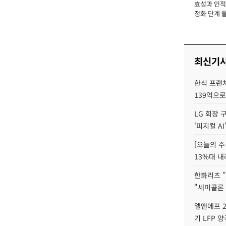
효성과 인적 
장
정화 단계 들
최신기
한식 프랜
139억으로
LG 회장 
'피지컬 AI
[오늘의 주
13%대 내
한화리츠 "
"세미콜론
엘앤에프 2
기 LFP 