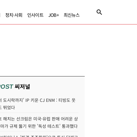
제
정치·사회
인사이트
JOB+
최신뉴스
씨저널
POST
 도시락까지' IP 키운 CJ ENM : 티빙도 웃
도 뛰었다
호 해치는 선크림은 미국·유럽 판매 어려운 상
콜마가 규제 뚫기 위한 '독성 테스트' 통과했다