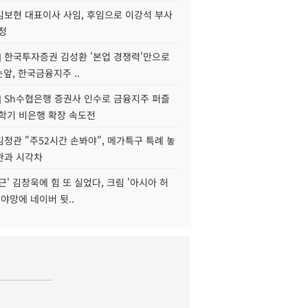
김보현 대표이사 사임, 후임으로 이강석 부사
정
] 한국투자증권 김성환 '본업 경쟁력'만으로
눈앞, 한국금융지주 ..
] Sh수협은행 증권사 인수로 금융지주 퍼즐
신학기 비은행 확장 속도전
정관 "주52시간 손봐야", 메가특구 특례 놓
관과 시각차
근' 김창욱에 힘 또 실었다, 크림 '아시아 허
 야망에 네이버 뒷..