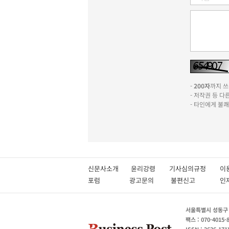
-
200자
까지 쓰실
- 저작권 등 
- 타인에게 불
신문사소개
윤리강령
기사심의규정
이
포럼
광고문의
불편신고
서울특별시 성동구 성
팩스 : 070-4015-
ISSN : 2636-171