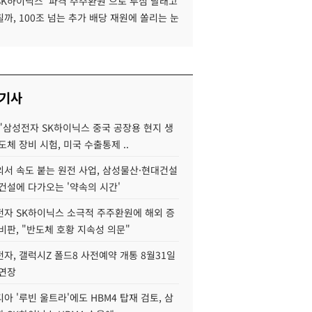
SK하이닉스 '파격 주주환원'으로 투심 달래고
까, 100조 넘는 추가 배당 재원에 쏠리는 눈
 기사
"삼성전자 SK하이닉스 중국 공장용 현지 생
도체 장비 시험, 미국 수출통제 ..
서 속도 붙는 원전 사업, 삼성물산·현대건설
건설에 다가오는 '약속의 시간'
자 SK하이닉스 소극적 주주환원에 해외 증
비판, "반도체 호황 지속성 의문"
자, 갤럭시Z 폴드8 사전예약 개통 8월31일
 연장
아 '루빈 울트라'에도 HBM4 탑재 검토, 삼