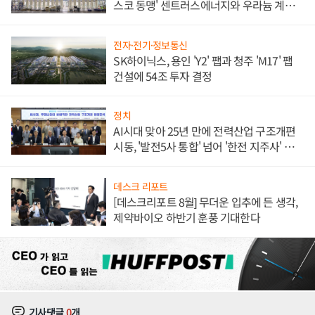
스코 동맹' 센트러스에너지와 우라늄 계약
체결
전자·전기·정보통신
SK하이닉스, 용인 'Y2' 팹과 청주 'M17' 팹
건설에 54조 투자 결정
정치
AI시대 맞아 25년 만에 전력산업 구조개편
시동, '발전5사 통합' 넘어 '한전 지주사' 재편
론도
데스크 리포트
[데스크리포트 8월] 무더운 입추에 든 생각,
제약바이오 하반기 훈풍 기대한다
기사댓글
0
개