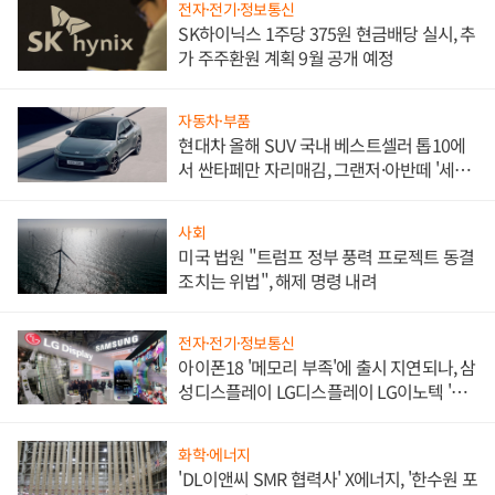
전자·전기·정보통신
SK하이닉스 1주당 375원 현금배당 실시, 추
가 주주환원 계획 9월 공개 예정
자동차·부품
현대차 올해 SUV 국내 베스트셀러 톱10에
서 싼타페만 자리매김, 그랜저·아반떼 '세단
쌍끌이'로 내수 방어
사회
미국 법원 "트럼프 정부 풍력 프로젝트 동결
조치는 위법", 해제 명령 내려
전자·전기·정보통신
아이폰18 '메모리 부족'에 출시 지연되나, 삼
성디스플레이 LG디스플레이 LG이노텍 '탈
애플' 수익 다각화 속도
화학·에너지
'DL이앤씨 SMR 협력사' X에너지, '한수원 포