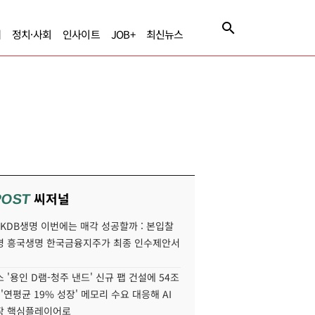
제
정치·사회
인사이트
JOB+
최신뉴스
씨저널
POST
' KDB생명 이번에는 매각 성공할까 : 본입찰
명 흥국생명 한국금융지주가 최종 인수제안서
 '용인 D램-청주 낸드' 신규 팹 건설에 54조
 '연평균 19% 성장' 메모리 수요 대응해 AI
장 핵심플레이어로