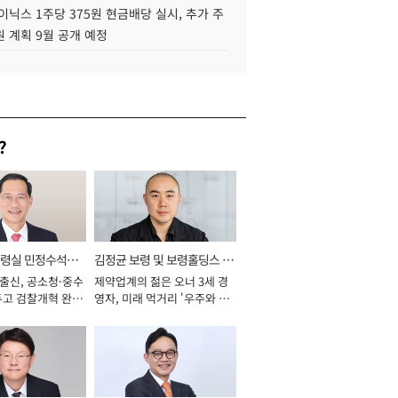
이닉스 1주당 375원 현금배당 실시, 추가 주
 계획 9월 공개 예정
?
통령실 민정수석비
김정균 보령 및 보령홀딩스 대
 출신, 공소청·중수
제약업계의 젊은 오너 3세 경
표이사 사장
두고 검찰개혁 완수
영자, 미래 먹거리 '우주와 헬
년]
스케어' 공들여 [2026년]