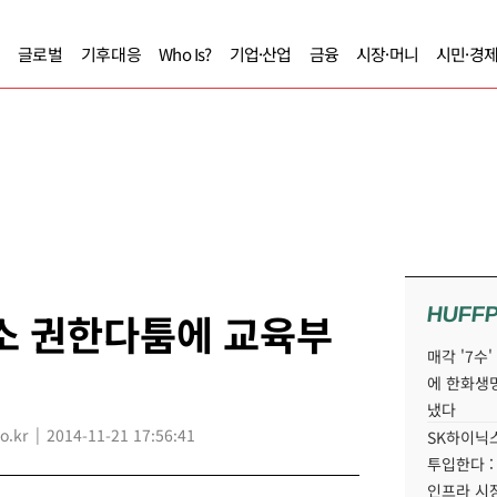
글로벌
기후대응
Who Is?
기업·산업
금융
시장·머니
시민·경
HUFF
소 권한다툼에 교육부
매각 '7수
에 한화생
냈다
o.kr
2014-11-21 17:56:41
SK하이닉스
투입한다 :
인프라 시