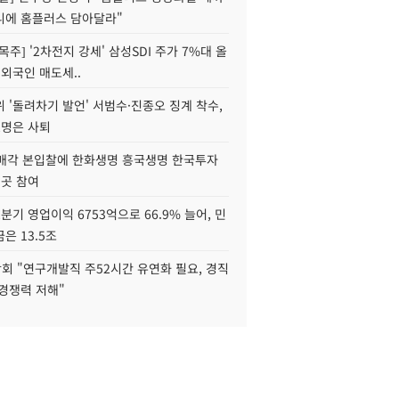
니에 홈플러스 담아달라"
목주] '2차전지 강세' 삼성SDI 주가 7%대 올
 외국인 매도세..
 '돌려차기 발언' 서범수·진종오 징계 착수,
2명은 사퇴
 매각 본입찰에 한화생명 흥국생명 한국투자
3곳 참여
분기 영업이익 6753억으로 66.9% 늘어, 민
은 13.5조
회 "연구개발직 주52시간 유연화 필요, 경직
경쟁력 저해"