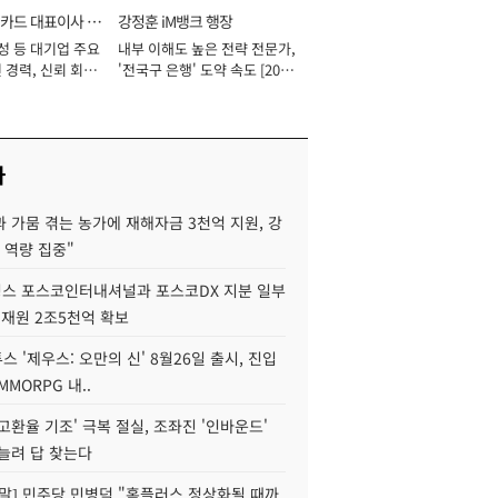
카드 대표이사 사
강정훈 iM뱅크 행장
성 등 대기업 주요
내부 이해도 높은 전략 전문가,
 경력, 신뢰 회복
'전국구 은행' 도약 속도 [2026
[2026년]
년]
사
 가뭄 겪는 농가에 재해자금 3천억 지원, 강
 역량 집중"
스 포스코인터내셔널과 포스코DX 지분 일부
 재원 2조5천억 확보
투스 '제우스: 오만의 신' 8월26일 출시, 진입
MMORPG 내..
고환율 기조' 극복 절실, 조좌진 '인바운드'
늘려 답 찾는다
정말] 민주당 민병덕 "홈플러스 정상화될 때까