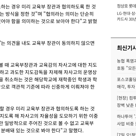
하는 경우 미리 교육부 장관과 협의하도록 한 것
정상호 롯데
는 방식을 정한 것"며 "협의라는 의미는 단순히
LG·현대·삼
장
카드사 30년
있어야 함을 의미하는 것으로 보아야 한다"고 밝혔
에 '초집중' 
'는 의견을 내도 교육부 장관이 동의하지 않으면
최신기
농협 폭염과
 볼 때 교육부장관과 교육감의 자사고에 대한 지도
호동 "모든
 하고 과도한 지도감독을 자제해 자사고의 운영상
을 취소하는 것은 해당학교에 재학중인 학생과 학
포스코홀딩
항으로 객관적 기준에 따라 신중하게 이뤄져야 한
매각, 투자
[현장] 컴
장벽 낮춘 
 경우 미리 교육부 장관과 협의하도록 하는 것
지도록 해 자사고의 자율성을 도모하기 위한 이중
하나투어 '
만 일방적으로 주어진 것으로 볼 수 없고 교육부
사업 비중 
분배돼 있는 것으로 봐야 한다"고 말했다.
[7일 오!