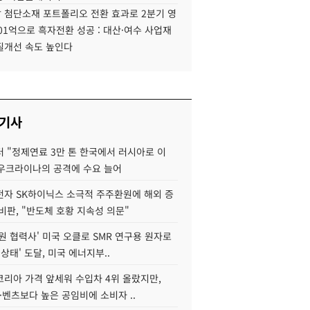
 첨단소재 포트폴리오 전환 효과로 2분기 영
01억으로 흑자전환 성공 : 대산·여수 사업재
질개선 속도 높인다
 기사
 "정제연료 3만 톤 한국에서 러시아로 이
 우크라이나의 공격에 수요 늘어
자 SK하이닉스 소극적 주주환원에 해외 증
비판, "반도체 호황 지속성 의문"
원 협력사' 미국 오클로 SMR 연구용 원자로
 상태' 도달, 미국 에너지부..
코리아 가격 앞세워 수입차 4위 올랐지만,
·벤츠보다 높은 공임비에 소비자 ..