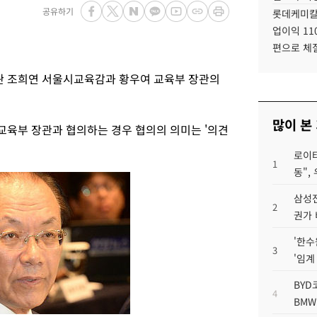
공유하기
롯데케미칼
업이익 11
편으로 체
 조희연 서울시교육감과 황우여 교육부 장관의
많이 본
육부 장관과 협의하는 경우 협의의 의미는 '의견
로이터
1
동",
삼성전
2
권가 
'한수
3
'임계
BYD
4
BMW