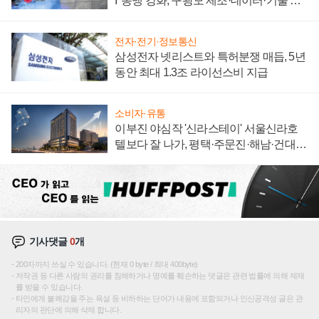
I' 동맹 강화, 구광모 제조·데이터·기술 결
집해 종합 로보틱스 기업으로
전자·전기·정보통신
삼성전자 넷리스트와 특허분쟁 매듭, 5년
동안 최대 1.3조 라이선스비 지급
소비자·유통
이부진 야심작 '신라스테이' 서울신라호
텔보다 잘 나가, 평택·주문진·해남·건대로
성장판 더 넓힌다
기사댓글
0
개
200자까지 쓰실 수 있습니다. (현재 0 byte / 최대 400byte)
저작권 등 다른 사람의 권리를 침해하거나 명예를 훼손하는 댓글은 관련 법률에 의해 제재
를 받을 수 있습니다.
타인에게 불쾌감을 주는 욕설 등 비하하는 단어가 내용에 포함되거나 인신공격성 글은 관
리자의 판단에 의해 삭제 합니다.