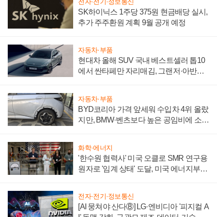
전자·전기·정보통신
SK하이닉스 1주당 375원 현금배당 실시,
추가 주주환원 계획 9월 공개 예정
자동차·부품
현대차 올해 SUV 국내 베스트셀러 톱10
에서 싼타페만 자리매김, 그랜저·아반떼
'세단 쌍끌이'로 내수 방어
자동차·부품
BYD코리아 가격 앞세워 수입차 4위 올랐
지만, BMW·벤츠보다 높은 공임비에 소비
자 불만 폭발
화학·에너지
'한수원 협력사' 미국 오클로 SMR 연구용
원자로 '임계 상태' 도달, 미국 에너지부
"중요한 이정표"
전자·전기·정보통신
[AI 뭉쳐야 산다⑧] LG·엔비디아 '피지컬 A