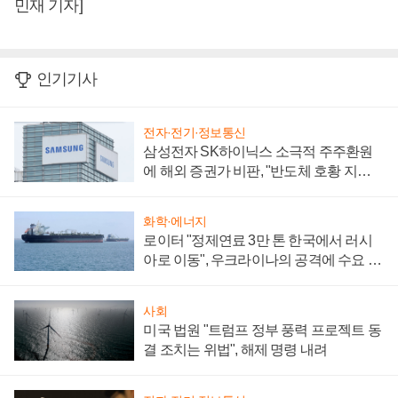
민재 기자]
인기기사
전자·전기·정보통신
삼성전자 SK하이닉스 소극적 주주환원
에 해외 증권가 비판, "반도체 호황 지속
성 의문"
화학·에너지
로이터 "정제연료 3만 톤 한국에서 러시
아로 이동", 우크라이나의 공격에 수요 늘
어
사회
미국 법원 "트럼프 정부 풍력 프로젝트 동
결 조치는 위법", 해제 명령 내려