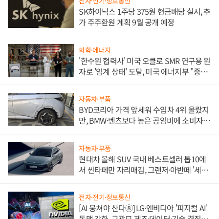
전자·전기·정보통신
SK하이닉스 1주당 375원 현금배당 실시, 추
가 주주환원 계획 9월 공개 예정
화학·에너지
'한수원 협력사' 미국 오클로 SMR 연구용 원
자로 '임계 상태' 도달, 미국 에너지부 "중요
한 이정표"
자동차·부품
BYD코리아 가격 앞세워 수입차 4위 올랐지
만, BMW·벤츠보다 높은 공임비에 소비자
불만 폭발
자동차·부품
현대차 올해 SUV 국내 베스트셀러 톱10에
서 싼타페만 자리매김, 그랜저·아반떼 '세단
쌍끌이'로 내수 방어
전자·전기·정보통신
[AI 뭉쳐야 산다⑧] LG·엔비디아 '피지컬 AI'
동맹 강화, 구광모 제조·데이터·기술 결집