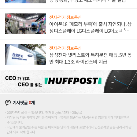
해 종합 로보틱스 기업으로
전자·전기·정보통신
아이폰18 '메모리 부족'에 출시 지연되나, 삼
성디스플레이 LG디스플레이 LG이노텍 '탈
애플' 수익 다각화 속도
전자·전기·정보통신
삼성전자 넷리스트와 특허분쟁 매듭, 5년 동
안 최대 1.3조 라이선스비 지급
기사댓글
0
개
200자까지 쓰실 수 있습니다. (현재 0 byte / 최대 400byte)
저작권 등 다른 사람의 권리를 침해하거나 명예를 훼손하는 댓글은 관련 법률에 의해 제재를 받을
수 있습니다.
타인에게 불쾌감을 주는 욕설 등 비하하는 단어가 내용에 포함되거나 인신공격성 글은 관리자의 판
단에 의해 삭제 합니다.