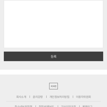
PC버전
회사소개
윤리강령
개인정보처리방침
이용자위원회
청소년보호정책
정정·반론보도
기사심의규정
불편신고