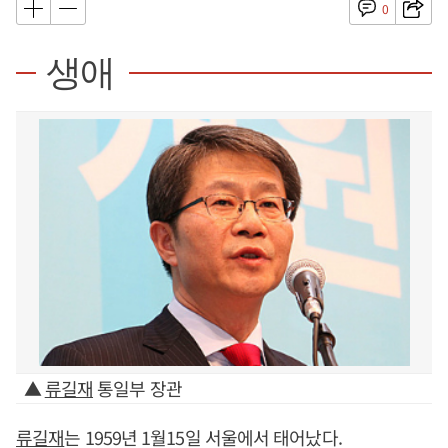
0
생애
▲
류길재
통일부 장관
류길재
는 1959년 1월15일 서울에서 태어났다.