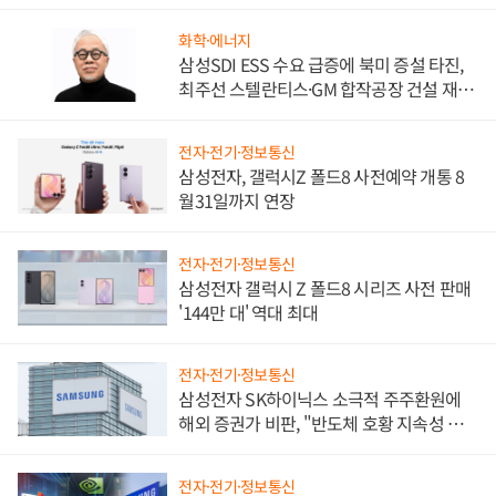
화학·에너지
삼성SDI ESS 수요 급증에 북미 증설 타진,
최주선 스텔란티스·GM 합작공장 건설 재추
진하나
전자·전기·정보통신
삼성전자, 갤럭시Z 폴드8 사전예약 개통 8
월31일까지 연장
전자·전기·정보통신
삼성전자 갤럭시 Z 폴드8 시리즈 사전 판매
'144만 대' 역대 최대
전자·전기·정보통신
삼성전자 SK하이닉스 소극적 주주환원에
해외 증권가 비판, "반도체 호황 지속성 의
문"
전자·전기·정보통신