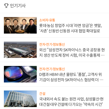
인기기사
소비자·유통
롯데·농심 창업주 시대 '라면 앙금'은 옛말,
'사촌' 신동빈·신동원 시대 협업 확대일로
전자·전기·정보통신
외신 "삼성전자 SK하이닉스 중국 공장용 현
지 생산 반도체 장비 시험, 미국 수출통제 대
비"
전자·전기·정보통신
D램과 HBM 내년 물량도 '품절', 고객사 위
기감이 삼성전자 SK하이닉스 협상력 더 키
워
건설
국내외서 속도 붙는 원전 사업, 삼성물산·현
대건설·대우건설에 다가오는 '약속의 시간'