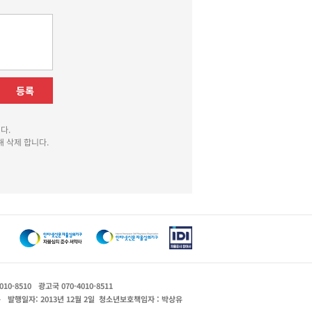
등록
다.
 삭제 합니다.
010-8510
광고국 070-4010-8511
운
발행일자: 2013년 12월 2일
청소년보호책임자 : 박상유