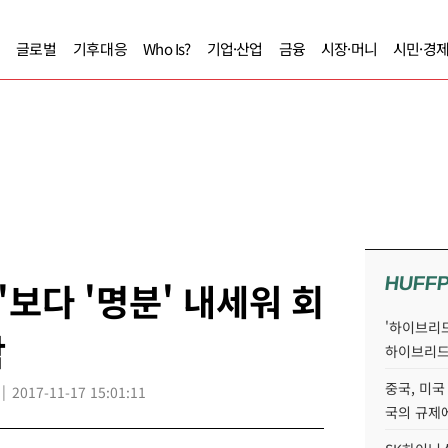
글로벌
기후대응
Who Is?
기업·산업
금융
시장·머니
시민·경
HUFF
'보다 '명분' 내세워 회
'하이브리드
박
하이브리드
중국, 미국
2017-11-17 15:01:11
국의 규제에