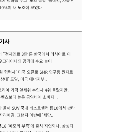
에 성과급 두고 '노조 통합' 움직임, 사흘 만
10%이 새 노조에 모였다
 기사
 "정제연료 3만 톤 한국에서 러시아로 이
 우크라이나의 공격에 수요 늘어
원 협력사' 미국 오클로 SMR 연구용 원자로
 상태' 도달, 미국 에너지부..
코리아 가격 앞세워 수입차 4위 올랐지만,
·벤츠보다 높은 공임비에 소비자 ..
 올해 SUV 국내 베스트셀러 톱10에서 싼타
자리매김, 그랜저·아반떼 '세단..
18 '메모리 부족'에 출시 지연되나, 삼성디