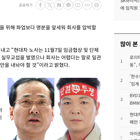
SK하이닉스
공유하기
에 임직원 
을 위해 파업보다 명분을 앞세워 회사를 압박할
많이 본
내고 “현대차 노사는 11월7일 임금협상 및 단체
례 실무교섭을 벌였으나 회사는 어렵다는 말로 일관
로이터
1
안을 내놔야 할 것”이라고 밝혔다.
동",
'한수
2
'임계
BYD
3
BMW
러
현대차
으
4
페만 
아이폰
5