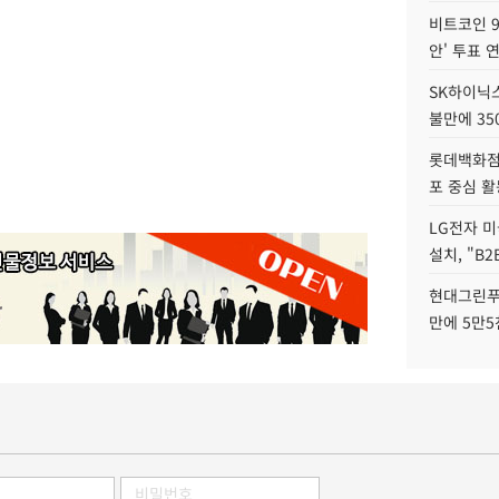
비트코인 9
안' 투표 
SK하이닉
불만에 35
롯데백화점 
포 중심 활
LG전자 미
설치, "B
현대그린푸
만에 5만5