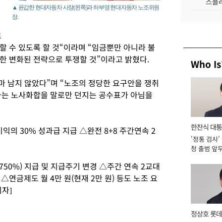
스플레
▲ 윤갑한 현대자동차 사장(왼쪽)과 하부영 현대자동차 노조위원
장.
로
할 수 있도록 할 것“이라며 “임금뿐만 아니라 불
한 변화된 전략으로 투쟁할 것”이라고 밝혔다.
Who Is
마 남지 않았다”며 “노조의 정당한 요구안을 쟁취
사는 노사화합을 말로만 던지는 공수표가 아님을
한찬식 대
익의 30% 성과급 지급 △완전 8+8 주간연속 2
'정통 검사'
서관
청 출범 앞
맡아 [2026
750%) 지급 및 지급주기 변경 △주간 연속 2교대
 △연금제도 월 4만 원(현재 2만 원) 등도 노조 요
자]
정상호 롯데