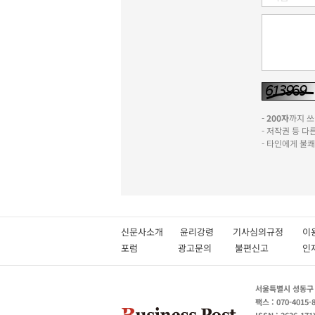
-
200자
까지 쓰실
- 저작권 등 
- 타인에게 불
신문사소개
윤리강령
기사심의규정
이
포럼
광고문의
불편신고
서울특별시 성동구 성
팩스 : 070-4015-
ISSN : 2636-171