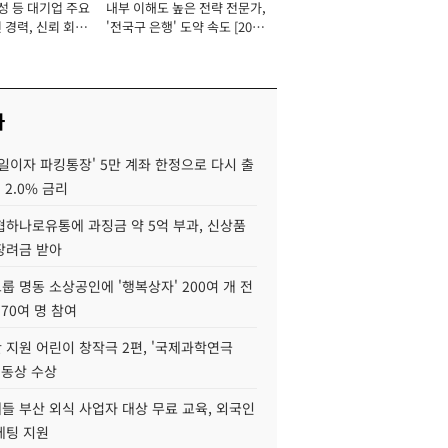
성 등 대기업 주요
내부 이해도 높은 전략 전문가,
 경력, 신뢰 회복
'전국구 은행' 도약 속도 [2026
[2026년]
년]
사
일이자 파킹통장' 5만 계좌 한정으로 다시 출
 2.0% 금리
협하나로유통에 과징금 약 5억 부과, 신상품
장려금 받아
 명동 소상공인에 '행복상자' 200여 개 전
 70여 명 참여
 지원 어린이 창작극 2편, '국제과학연극
·동상 수상
들 부산 외식 사업자 대상 무료 교육, 외국인
케팅 지원