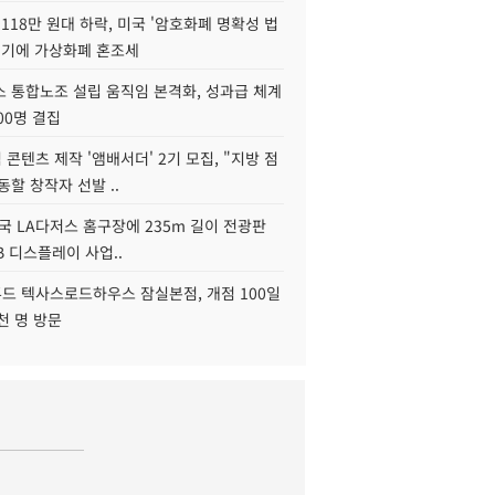
118만 원대 하락, 미국 '암호화폐 명확성 법
연기에 가상화폐 혼조세
스 통합노조 설립 움직임 본격화, 성과급 체계
00명 결집
콘텐츠 제작 '앰배서더' 2기 모집, "지방 점
동할 창작자 선발 ..
국 LA다저스 홈구장에 235m 길이 전광판
2B 디스플레이 사업..
드 텍사스로드하우스 잠실본점, 개점 100일
천 명 방문