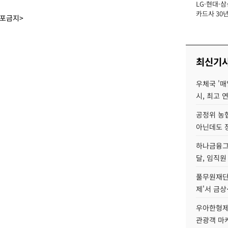
LG·현대·삼
장
카드사 30년
배포금지>
에 '초집중' 
최신기
우체국 '매
시, 최고 연
공정위 농
아닌데도 
하나금융그룹
달, 임직원
풀무원재단
제'서 금상
우아한형제
관광객 마