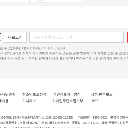
 수 있습니다. (현재 0 byte / 최대 400byte)
다른 사람의 권리를 침해하거나 명예를 훼손하는 댓글은 관련 법률에 의해 제재를 받을 수 있습니
쾌감을 주는 욕설 등 비하하는 단어가 내용에 포함되거나 인신공격성 글은 관리자의 판단에 의해
용자위원회
청소년보호정책
개인정보처리방침
정정·반론보도
인재채용
기사제보
이메일무단수집거부
RSS
수일로 39-34 서울숲더스페이스 12층 1201호-1203호
대표전화 : 1800-6522
편집국 070-4
8658
등록번호 : 서울 아 02897
제호: 비즈니스포스트
등록일: 2013.11.13
발행·편집인 : 강석
X
Copyright ? 2013 비즈니스포스트. All rights reserved.