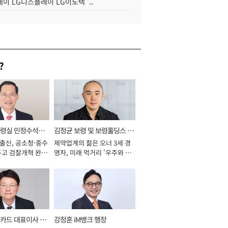
이 LG디스플레이 LG이노텍 '..
?
통령실 민정수석비
김정균 보령 및 보령홀딩스 대
 출신, 공소청·중수
제약업계의 젊은 오너 3세 경
표이사 사장
두고 검찰개혁 완수
영자, 미래 먹거리 '우주와 헬
년]
스케어' 공들여 [2026년]
카드 대표이사 사
강정훈 iM뱅크 행장