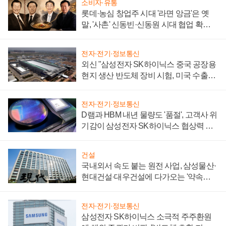
소비자·유통
롯데·농심 창업주 시대 '라면 앙금'은 옛
말, '사촌' 신동빈·신동원 시대 협업 확대
일로
전자·전기·정보통신
외신 "삼성전자 SK하이닉스 중국 공장용
현지 생산 반도체 장비 시험, 미국 수출통
제 대비"
전자·전기·정보통신
D램과 HBM 내년 물량도 '품절', 고객사 위
기감이 삼성전자 SK하이닉스 협상력 더
키워
건설
국내외서 속도 붙는 원전 사업, 삼성물산·
현대건설·대우건설에 다가오는 '약속의
시간'
전자·전기·정보통신
삼성전자 SK하이닉스 소극적 주주환원