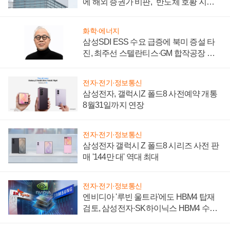
에 해외 증권가 비판, "반도체 호황 지속
성 의문"
화학·에너지
삼성SDI ESS 수요 급증에 북미 증설 타
진, 최주선 스텔란티스·GM 합작공장 건
설 재추진하나
전자·전기·정보통신
삼성전자, 갤럭시Z 폴드8 사전예약 개통
8월31일까지 연장
전자·전기·정보통신
삼성전자 갤럭시 Z 폴드8 시리즈 사전 판
매 '144만 대' 역대 최대
전자·전기·정보통신
엔비디아 '루빈 울트라'에도 HBM4 탑재
검토, 삼성전자·SK하이닉스 HBM4 수율
에 주도권 갈린다