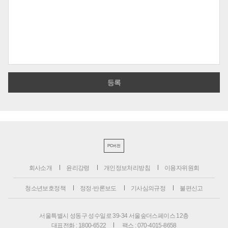
PC버전
회사소개
윤리강령
개인정보처리방침
이용자위원회
청소년보호정책
정정·반론보도
기사심의규정
불편신고
서울특별시 성동구 성수일로 39-34 서울숲더스페이스 12층
대표전화 : 1800-6522
팩스 : 070-4015-8658