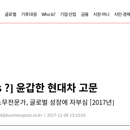
글로벌
기후대응
Who Is?
기업·산업
금융
시장·머니
시민·경
Is ?] 윤갑한 현대차 고문
무전문가, 글로벌 성장에 자부심 [2017년]
@businesspost.co.kr
2017-11-08 13:15:01