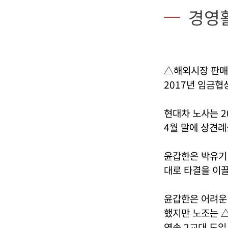
경영
△해외시장 판매
2017년 임금협
현대차 노사는 2
4월 말에 상견례
윤갑한은 박유기
대로 타결을 이끌
윤갑한은 어려운 
했지만 노조는 △
연속 2교대 도입