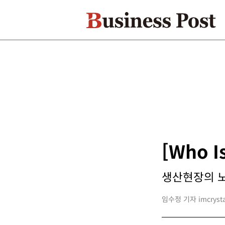
[Who 
생산현장의 노
임수정 기자 imcrystal