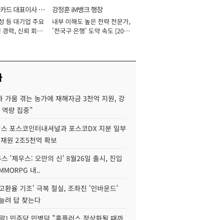
카드 대표이사 사
강정훈 iM뱅크 행장
성 등 대기업 주요
내부 이해도 높은 전략 전문가,
 경력, 신뢰 회복
'전국구 은행' 도약 속도 [2026
[2026년]
년]
사
 가뭄 겪는 농가에 재해자금 3천억 지원, 강
 역량 집중"
스 포스코인터내셔널과 포스코DX 지분 일부
 재원 2조5천억 확보
투스 '제우스: 오만의 신' 8월26일 출시, 진입
MMORPG 내..
고환율 기조' 극복 절실, 조좌진 '인바운드'
늘려 답 찾는다
정말] 민주당 민병덕 "홈플러스 정상화될 때까