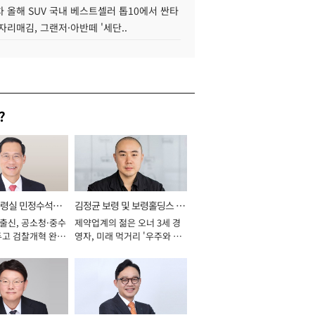
 올해 SUV 국내 베스트셀러 톱10에서 싼타
자리매김, 그랜저·아반떼 '세단..
?
통령실 민정수석비
김정균 보령 및 보령홀딩스 대
 출신, 공소청·중수
제약업계의 젊은 오너 3세 경
표이사 사장
두고 검찰개혁 완수
영자, 미래 먹거리 '우주와 헬
년]
스케어' 공들여 [2026년]