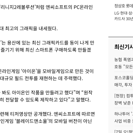
정상호 롯데
‘리니지2레볼루션’처럼 엔씨소프트의 PC온라인
LG·현대·삼
장
카드사 30년
에 '초집중' 
대 최고의 그래픽을 내세웠다.
’는 용산에 있는 최신 그래픽카드를 동이 나게 만
최신기
 즐기기 위해 최신 스마트폰 구매하도록 만들겠
농협 폭염과
호동 "모든
라인게임 ‘아이온’을 모바일게임으로 만든 것이
의 대규모 필드 전투를 재현하는 데 주력했다.
포스코홀딩
매각, 투자
누가 봐도 아이온인 작품을 만들려고 했다”며 “원작
[현장] 컴
히 전달할 수 있도록 제작하고 있다”고 말했다.
장벽 낮춘 
련해 티저영상만 공개했다. 엔씨소프트에 따르면
하나투어 '
인게임 ‘블레이드앤소울’의 모바일 버전이 아닌
사업 비중 
[7일 오!