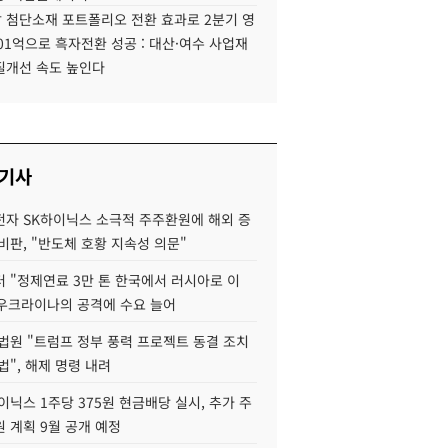
 첨단소재 포트폴리오 전환 효과로 2분기 영
01억으로 흑자전환 성공 : 대산·여수 사업재
질개선 속도 높인다
 기사
자 SK하이닉스 소극적 주주환원에 해외 증
비판, "반도체 호황 지속성 의문"
 "정제연료 3만 톤 한국에서 러시아로 이
 우크라이나의 공격에 수요 늘어
법원 "트럼프 정부 풍력 프로젝트 동결 조치
법", 해제 명령 내려
이닉스 1주당 375원 현금배당 실시, 추가 주
 계획 9월 공개 예정