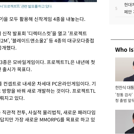
현대차
'프로젝트TL' 관련 발표를 하고 있다.
5
페만 
)을 모두 활용해 신작게임 4종을 내놓는다.
 신작 발표회 ‘디렉터스컷’을 열고 ‘프로젝트
니지2M’, ‘블레이드앤소울2’ 등 4종의 대규모다중접
공개했다.
Who Is
3종은 모바일게임이다. 프로젝트TL은 내년에 첫
 출시가 목표다.
를 컨셉트로 내세운 차세대 PC온라인게임이다. 기
한찬식 대
 방향을 바꿔 새로 개발하는 것이다. 프로젝트TL
'정통 검사'
서관
뤄지고 있다.
청 출범 앞
맡아 [2026
 직관적 전투, 사실적 물리법칙, 새로운 패러다임
답지만 가장 새로운 MMORPG를 목표로 하고 있