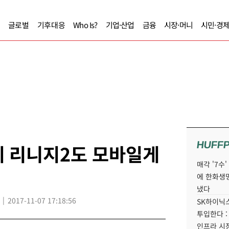
글로벌
기후대응
Who Is?
기업·산업
금융
시장·머니
시민·경
HUFF
에 리니지2도 모바일게
매각 '7수
에 한화생
냈다
2017-11-07 17:18:56
SK하이닉스
투입한다 :
인프라 시