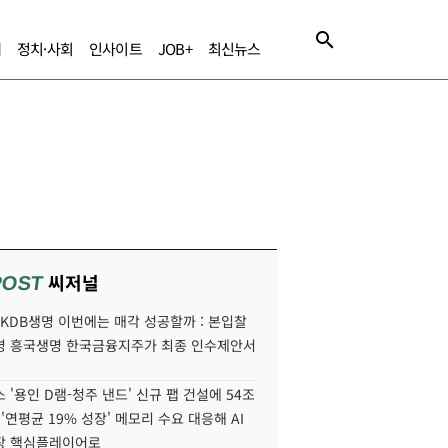
제
정치·사회
인사이트
JOB+
최신뉴스
씨저널
POST
' KDB생명 이번에는 매각 성공할까 : 본입찰
명 흥국생명 한국금융지주가 최종 인수제안서
 '용인 D램-청주 낸드' 신규 팹 건설에 54조
 '연평균 19% 성장' 메모리 수요 대응해 AI
장 핵심플레이어로