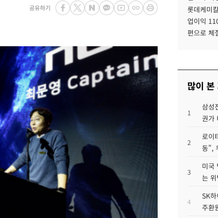
공유하기
롯데케미칼
업이익 11
편으로 체
많이 본
삼성전
1
권가 
로이터
2
동",
미국 
3
는 위
SK하
4
주환원