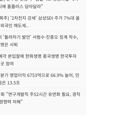
니에 홈플러스 담아달라"
목주] '2차전지 강세' 삼성SDI 주가 7%대 올
 외국인 매도세..
 '돌려차기 발언' 서범수·진종오 징계 착수,
2명은 사퇴
 매각 본입찰에 한화생명 흥국생명 한국투자
3곳 참여
분기 영업이익 6753억으로 66.9% 늘어, 민
은 13.5조
회 "연구개발직 주52시간 유연화 필요, 경직
경쟁력 저해"