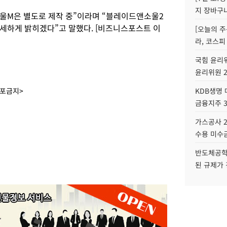
지 장바구
울M은 별도로 제작 중”이라며 “블레이드앤소울2
세하게 밝히겠다”고 말했다. [비즈니스포스트 이
[오늘의 주
라, 코스피
국힘 윤리위
윤리위원 
배포금지>
KDB생명
금융지주 
가스공사 2
수용 미수금
반도체공학
된 규제가 